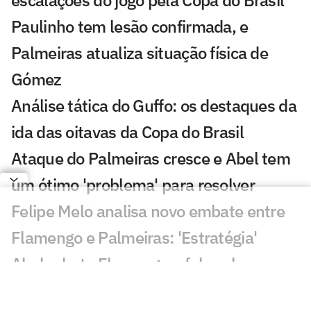
Paulinho tem lesão confirmada, e
Palmeiras atualiza situação física de
Gómez
Análise tática do Guffo: os destaques da
ida das oitavas da Copa do Brasil
Ataque do Palmeiras cresce e Abel tem
um ótimo 'problema' para resolver
Felipe Melo analisa novo embate entre
Flamengo e Palmeiras: 'Estratégia'
Abel rebate Flamengo e fala sobre
polêmicas na final da Libertadores: