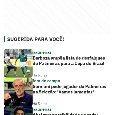
SUGERIDA PARA VOCÊ!
palmeiras
Barboza amplia lista de desfalques
do Palmeiras para a Copa do Brasil
Há 5 dias
fora de campo
Sormani pede jogador do Palmeiras
na Seleção: 'Vamos lamentar'
Há 5 dias
palmeiras
Abel tem possibilidade de rodar