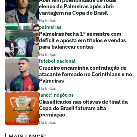
elenco do Palmeiras após abrir
vantagem na Copa do Brasil
Há 5 dias
palmeiras
Palmeiras fecha 1° semestre com
déficit e aposta em títulos e vendas
para balancear contas
Há 5 dias
futebol nacional
Cruzeiro encaminha contratação de
atacante formado no Corinthians e no
Palmeiras
Há 5 dias
lance! negócios
Classificados nas oitavas de final da
Copa do Brasil faturam alta
premiação
Há 5 dias
MAIS LANCE!