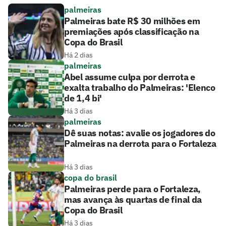
palmeiras
Palmeiras bate R$ 30 milhões em
premiações após classificação na
Copa do Brasil
Há 2 dias
palmeiras
Abel assume culpa por derrota e
exalta trabalho do Palmeiras: 'Elenco
de 1,4 bi'
Há 3 dias
palmeiras
Dê suas notas: avalie os jogadores do
Palmeiras na derrota para o Fortaleza
Há 3 dias
copa do brasil
Palmeiras perde para o Fortaleza,
mas avança às quartas de final da
Copa do Brasil
Há 3 dias