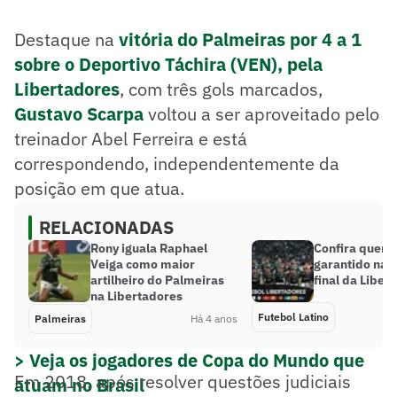
Destaque na
vitória do Palmeiras por 4 a 1
sobre o Deportivo Táchira (VEN), pela
Libertadores
, com três gols marcados,
Gustavo Scarpa
voltou a ser aproveitado pelo
treinador Abel Ferreira e está
correspondendo, independentemente da
posição em que atua.
RELACIONADAS
Rony iguala Raphael
Confira quem 
Veiga como maior
garantido nas 
artilheiro do Palmeiras
final da Liber
na Libertadores
Futebol Latino
Palmeiras
Há 4 anos
> Veja os jogadores de Copa do Mundo que
Em 2018, após resolver questões judiciais
atuam no Brasil