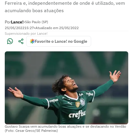
Ferreira e, independentemente de onde é utilizado, vem
acumulando boas atuações
Por
Lance!
•
São Paulo (SP)
25/05/2022
15:27
•
Atualizado em
25/05/2022
Supervisionado
por
Lance!
Favorite o Lance! no Google
Gustavo Scarpa vem acumulando boas atuações e se destacando no Verdão
(Foto: Cesar Greco/SE Palmeiras)