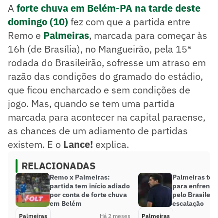
A
forte chuva em Belém-PA na tarde deste
domingo (10)
fez com que a partida entre
Remo e
Palmeiras
, marcada para começar às
16h (de Brasília), no Mangueirão, pela 15ª
rodada do Brasileirão, sofresse um atraso em
razão das condições do gramado do estádio,
que ficou encharcado e sem condições de
jogo. Mas, quando se tem uma partida
marcada para acontecer na capital paraense,
as chances de um adiamento de partidas
existem. E o
Lance!
explica.
RELACIONADAS
Remo x Palmeiras:
Palmeiras te
partida tem início adiado
para enfrenta
por conta de forte chuva
pelo Brasileir
em Belém
escalação
Palmeiras
Há 2 meses
Palmeiras