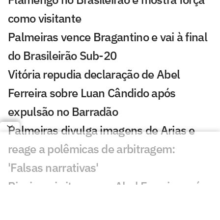
como visitante
Palmeiras vence Bragantino e vai à final
do Brasileirão Sub-20
Vitória repudia declaração de Abel
Ferreira sobre Luan Cândido após
expulsão no Barradão
Palmeiras divulga imagens de Arias e
reage a polêmicas de arbitragem:
'Falsas narrativas'
Rivais se irritam com Abel Ferreira após
vitória do Palmeiras: 'Nunca enganou'