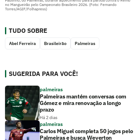
Paulinho, do Palmeiras, durante aquecimento para a partida contra o Remo
no Mangueirão pelo Campeonato Brasileiro 2026. (Foto: Fernando
Torres/AGIF/Folhapress)
TUDO SOBRE
Abel Ferreira
Brasileirão
Palmeiras
SUGERIDA PARA VOCÊ!
palmeiras
Palmeiras mantém conversas com
Gómez e mira renovação a longo
prazo
Há 2 dias
palmeiras
Carlos Miguel completa 50 jogos pelo
Palmeiras e busca Weverton