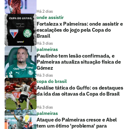
Há 2 dias
onde assistir
Fortaleza x Palmeiras: onde assistir e
escalações do jogo pela Copa do
Brasil
Há 3 dias
palmeiras
Paulinho tem lesão confirmada, e
Palmeiras atualiza situação física de
Gómez
Há 3 dias
copa do brasil
Análise tática do Guffo: os destaques
da ida das oitavas da Copa do Brasil
Há 3 dias
palmeiras
Ataque do Palmeiras cresce e Abel
tem um ótimo 'problema' para