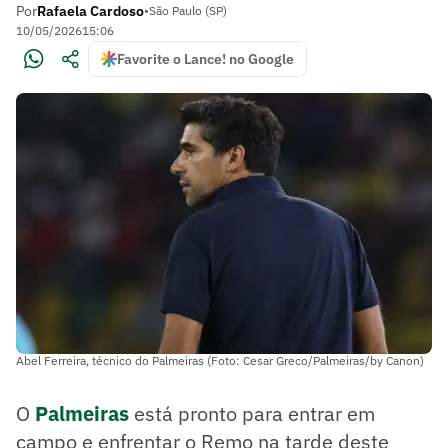
Por
Rafaela Cardoso
•
São Paulo (SP)
10/05/2026
15:06
Favorite o Lance! no Google
Abel Ferreira, técnico do Palmeiras (Foto: Cesar Greco/Palmeiras/by Canon)
O
Palmeiras
está pronto para entrar em
campo e enfrentar o Remo na tarde deste