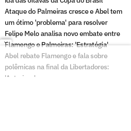
ida das oitavas da Copa do Brasil
Ataque do Palmeiras cresce e Abel tem
um ótimo 'problema' para resolver
Felipe Melo analisa novo embate entre
Flamengo e Palmeiras: 'Estratégia'
Abel rebate Flamengo e fala sobre
polêmicas na final da Libertadores:
'Asterisco'
Abel confirma lesão em Paulinho, e
atacante deve ser desfalque no
Palmeiras
Abel detalha conversa no vestiário e