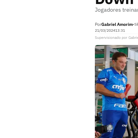
Jogadores treina
Por
Gabriel Amorim
•
Sã
21/03/2024
13:31
Supervisionado
por
Gabri