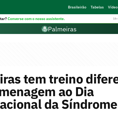
Brasileirão
Tabelas
Vídeo
tar?
Converse com o nosso assistente.
18+ 
Palmeiras
ras tem treino difer
menagem ao Dia
acional da Síndrome