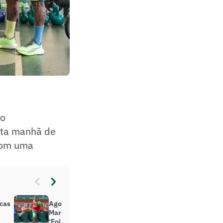
do
sta manhã de
 com uma
icas
Agora zagueiro no Palmeiras,
Marcos Rocha fala sobre mudança:
‘Foi difícil aceitar’