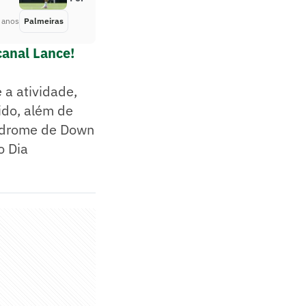
 anos
Palmeiras
Há 2 anos
canal Lance!
 a atividade,
ido, além de
índrome de Down
o Dia