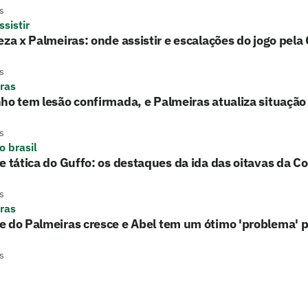
s
sistir
eza x Palmeiras: onde assistir e escalações do jogo pela
s
ras
ho tem lesão confirmada, e Palmeiras atualiza situação
s
o brasil
e tática do Guffo: os destaques da ida das oitavas da Co
s
ras
 do Palmeiras cresce e Abel tem um ótimo 'problema' p
s