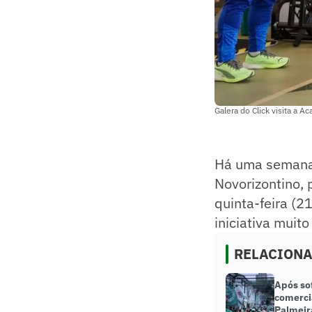
Galera do Click visita a 
Há uma semana 
Novorizontino, 
quinta-feira (2
iniciativa muit
RELACION
Após so
comerci
Palmeir