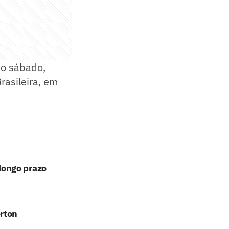
 no sábado,
rasileira, em
longo prazo
erton