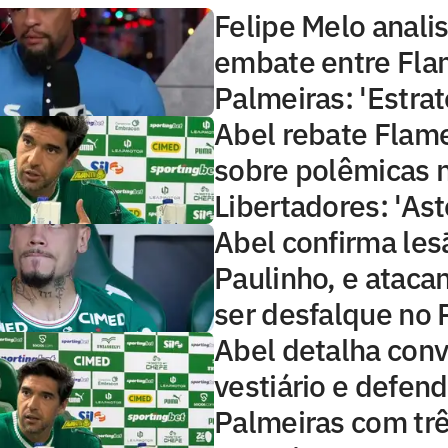
Felipe Melo anali
embate entre Fla
Palmeiras: 'Estrat
Abel rebate Flame
sobre polêmicas n
Libertadores: 'Ast
Abel confirma le
Paulinho, e ataca
ser desfalque no 
Abel detalha conv
vestiário e defen
Palmeiras com tr