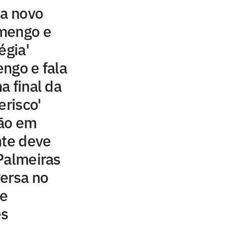
sa novo
mengo e
égia'
ngo e fala
a final da
erisco'
são em
nte deve
Palmeiras
ersa no
de
ês