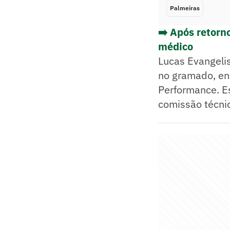
Palmeiras
➡️ Após retorn
médico
Lucas Evangelis
no gramado, en
Performance. Es
comissão técni