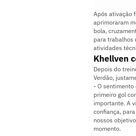
Após ativação f
aprimoraram mo
bola, cruzament
para trabalhos 
atividades téc
Khellven c
Depois do trein
Verdão, justam
- O sentimento 
primeiro gol c
importante. A v
confiança, par
nossos objetivo
momento.