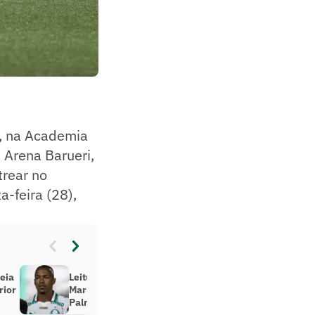
, na Academia
 Arena Barueri,
trear no
-feira (28),
eia
Leitura labial revela ‘esporro’ de
rior
Marlon Freitas em jogador do
Palmeiras