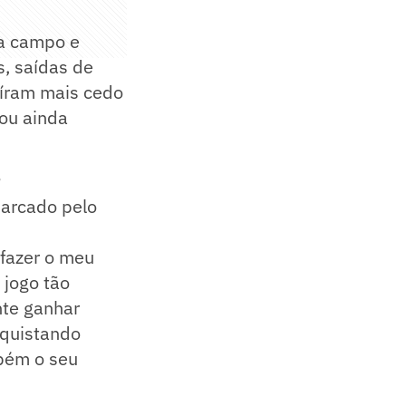
 a campo e
, saídas de
saíram mais cedo
zou ainda
s
 marcado pelo
 fazer o meu
 jogo tão
nte ganhar
nquistando
mbém o seu