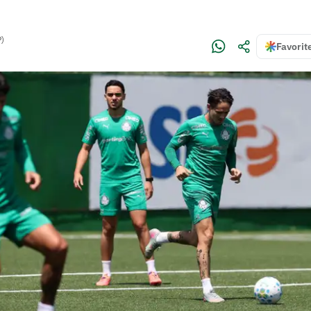
P)
Favorit