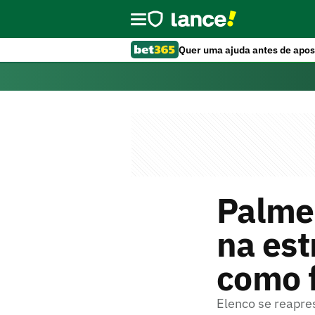
Quer uma ajuda antes de apos
Palmei
na est
como f
Elenco se reapre