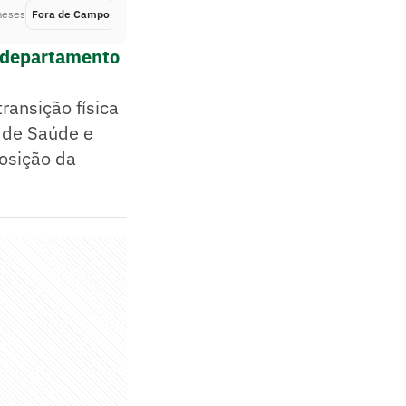
meses
Fora de Campo
Há 6 meses
r departamento
ransição física
 de Saúde e
osição da