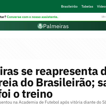
Brasileirão
Tabelas
Vídeo
tar?
Converse com o nosso assistente.
18+ 
Palmeiras
ras se reapresenta 
reia do Brasileirão; s
oi o treino
sentou na Academia de Futebol após vitória diante do S