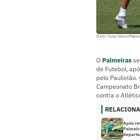
(Foto: Cesar Greco/Palme
O
Palmeiras
se
de Futebol, apó
pelo Paulistão.
Campeonato Bra
contra o Atléti
RELACION
Após re
Palmeira
depart