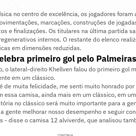
ísica no centro de excelência, os jogadores foram
vimentações, marcações, construções de jogadas
os e finalizações. Os titulares na última partida 
regenerativos internos. O restante do elenco reali
nicas em dimensões reduzidas.
elebra primeiro gol pelo Palmeira
o, o lateral-direito Khellven falou do primeiro gol
ente em um clássico.
é de muita felicidade, me senti muito honrado por
om essa camisa, ainda mais em um clássico, em um
itória no clássico será muito importante para a ge
a a gente melhorar nosso desempenho e seguir co
s - disse o camisa 12 alviverde, que analisou ta
CONTINUA