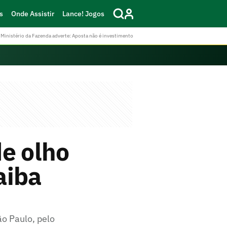
s
Onde Assistir
Lance! Jogos
Ministério da Fazenda adverte: Aposta não é investimento
de olho
aiba
ão Paulo, pelo