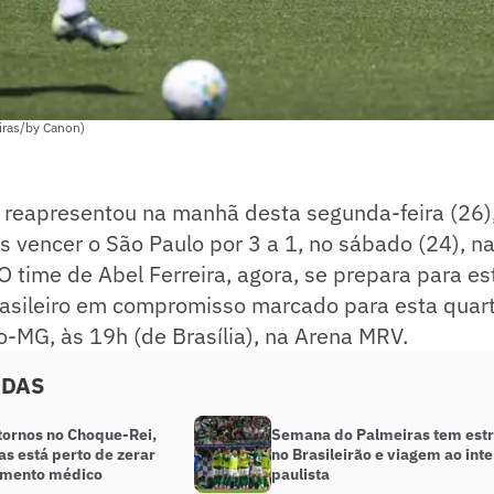
iras/by Canon)
 reapresentou na manhã desta segunda-feira (26)
s vencer o São Paulo por 3 a 1, no sábado (24), na
 O time de Abel Ferreira, agora, se prepara para es
sileiro em compromisso marcado para esta quarta
co-MG, às 19h (de Brasília), na Arena MRV.
ADAS
tornos no Choque-Rei,
Semana do Palmeiras tem estr
s está perto de zerar
no Brasileirão e viagem ao inte
amento médico
paulista