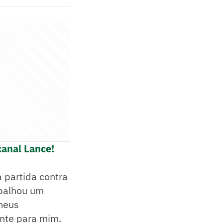
canal Lance!
 partida contra
apalhou um
meus
ante para mim.