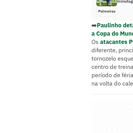
minutag
Palmeiras
➡️
Paulinho de
a Copa do Mun
Os
atacantes P
diferente, prin
tornozelo esqu
centro de trein
período de féri
na volta do cal