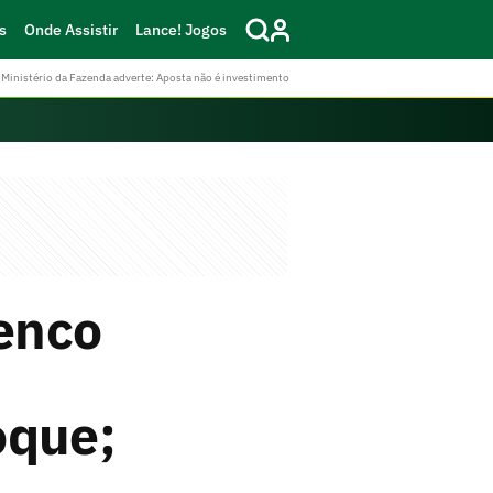
s
Onde Assistir
Lance! Jogos
Ministério da Fazenda adverte: Aposta não é investimento
lenco
oque;