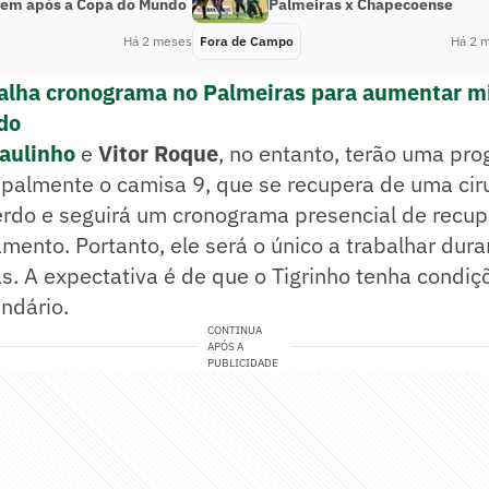
em após a Copa do Mundo
Palmeiras x Chapecoense
Há 2 meses
Fora de Campo
Há 2 
talha cronograma no Palmeiras para aumentar 
do
aulinho
e
Vitor Roque
, no entanto, terão uma pr
cipalmente o camisa 9, que se recupera de uma cir
erdo e seguirá um cronograma presencial de recu
amento. Portanto, ele será o único a trabalhar dura
as. A expectativa é de que o Tigrinho tenha condiç
endário.
CONTINUA
APÓS A
PUBLICIDADE