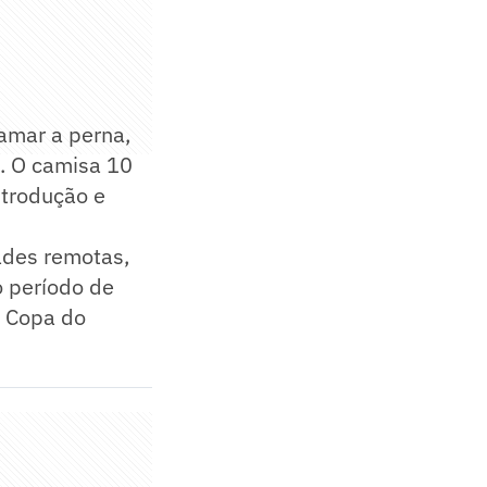
lamar a perna,
o. O camisa 10
ntrodução e
ades remotas,
o período de
a Copa do