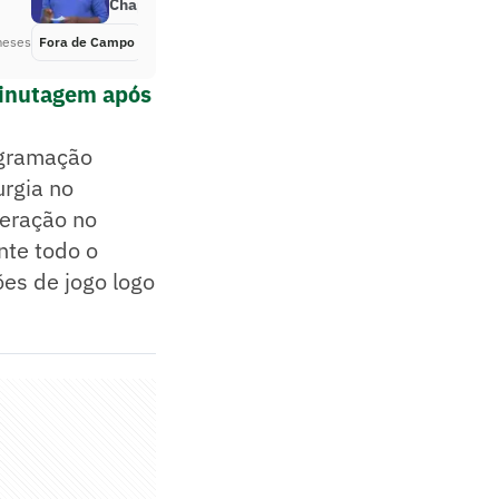
Chapecoense
meses
Fora de Campo
Há 2 meses
minutagem após
ogramação
urgia no
peração no
nte todo o
ões de jogo logo