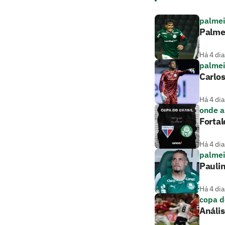
palmei
Palme
Há 4 dia
palmei
Carlos
Há 4 dia
onde as
Fortal
Há 4 dia
palmei
Paulin
Há 4 dia
copa d
Anális