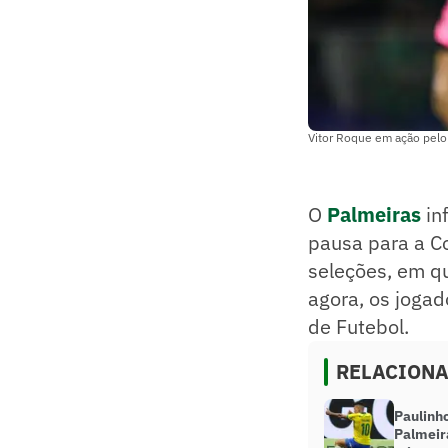
Vitor Roque em ação pelo
O
Palmeiras
in
pausa para a C
seleções, em qu
agora, os jogad
de Futebol.
RELACION
Paulinh
Palmeir