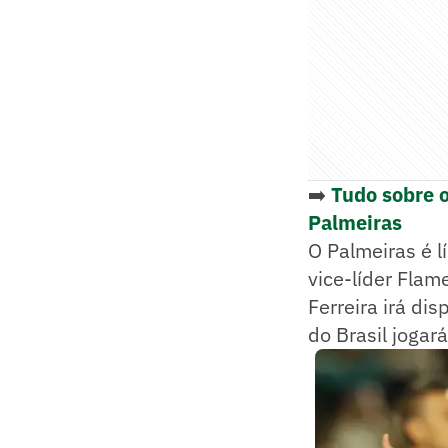
➡️
Tudo sobre 
Palmeiras
O Palmeiras é l
vice-líder Flam
Ferreira irá di
do Brasil jogar