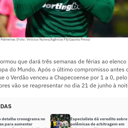
 Palmeiras (Foto: Vinicius Nunes/Agência F8/Gazeta Press)
formou que dará três semanas de férias ao elenco
opa do Mundo. Após o último compromisso antes d
e o Verdão venceu a Chapecoense por 1 a 0, pelo 
ores vão se reapresentar no dia 21 de junho à noi
ADAS
o detalha cronograma no
Especialista dá veredito sobre
as para aumentar
polêmicas de arbitragem em