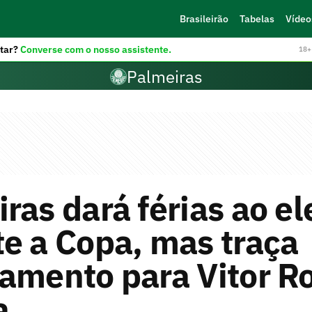
Brasileirão
Tabelas
Vídeo
tar?
Converse com o nosso assistente.
18+ 
Palmeiras
ras dará férias ao e
e a Copa, mas traça
amento para Vitor R
a