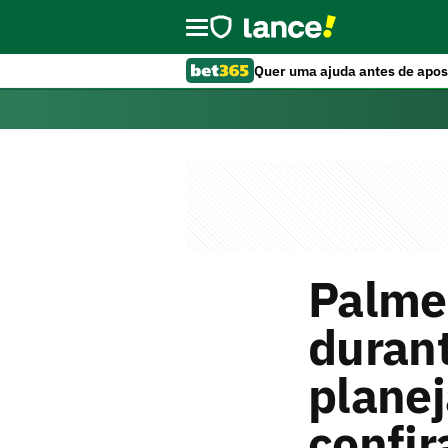
Quer uma ajuda antes de apos
Palmei
durant
planej
confir