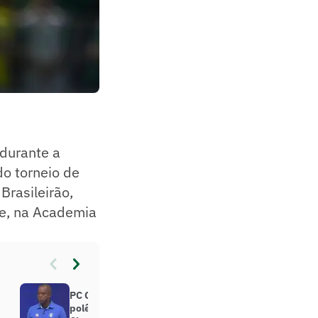
 durante a
o torneio de
Brasileirão,
te, na Academia
PC Oliveira bate martelo sobre
polêmicas de Palmeiras x