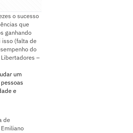
vezes o sucesso
dências que
os ganhando
isso (falta de
 desempenho do
 Libertadores –
mudar um
s pessoas
dade e
a de
 Emiliano