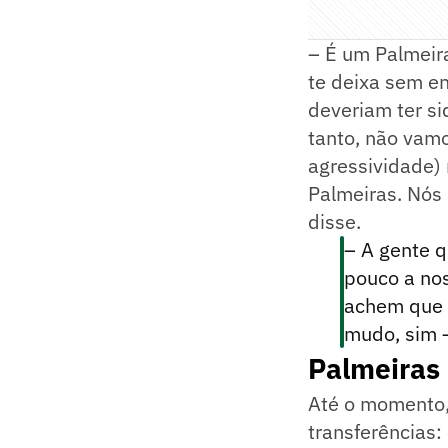
– É um Palmeir
te deixa sem e
deveriam ter s
tanto, não vamo
agressividade)
Palmeiras. Nós
disse.
– A gente 
pouco a no
achem que 
mudo, sim 
Palmeiras 
Até o momento, 
transferências: