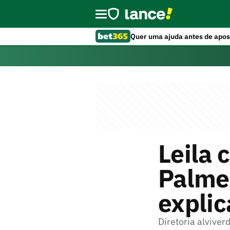
Quer uma ajuda antes de apos
Leila 
Palme
explic
Diretoria alviver