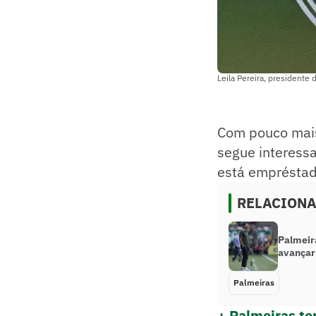
Leila Pereira, presidente 
Com pouco mais
segue interessa
está empréstado
RELACION
Palmeir
avançar 
Palmeiras
+ Palmeiras te