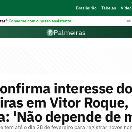
Brasileirão
Tabelas
Vídeo
tar?
Converse com o nosso assistente.
18+ 
Palmeiras
confirma interesse d
iras em Vitor Roque,
a: 'Não depende de 
de tem até o dia 28 de fevereiro para registrar novos n