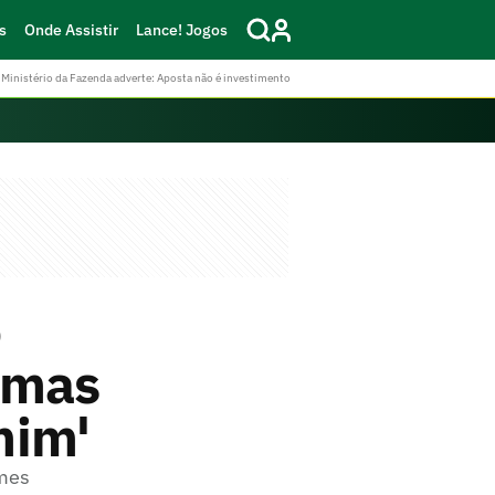
s
Onde Assistir
Lance! Jogos
Ministério da Fazenda adverte: Aposta não é investimento
o
 mas
mim'
omes