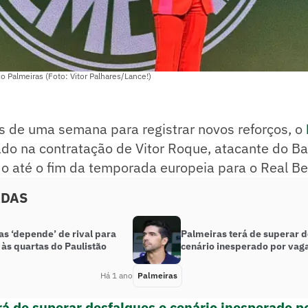
do Palmeiras (Foto: Vitor Palhares/Lance!)
 de uma semana para registrar novos reforços, o
do na contratação de Vitor Roque, atacante do Ba
 até o fim da temporada europeia para o Real Bet
ADAS
as ‘depende’ de rival para
Palmeiras terá de superar d
às quartas do Paulistão
cenário inesperado por vaga
Há 1 ano
Palmeiras
rá de superar desfalques e cenário inesperado p