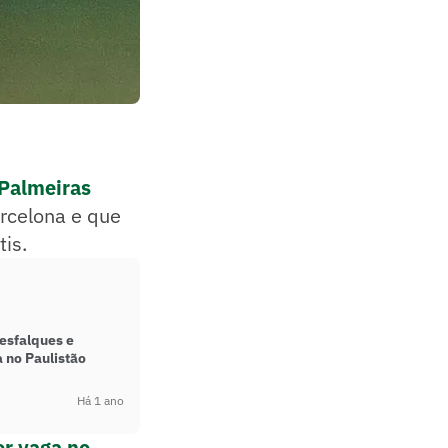
Palmeiras
rcelona e que
is.
esfalques e
 no Paulistão
Há 1 ano
or vaga no