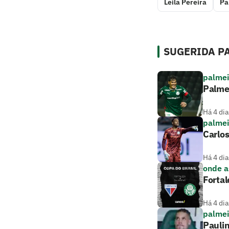
Leila Pereira
Pa
SUGERIDA PA
palmei
Palme
Há 4 dia
palmei
Carlos
Há 4 dia
onde as
Fortal
Há 4 dia
palmei
Paulin