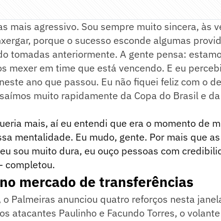
as mais agressivo. Sou sempre muito sincera, às 
nxergar, porque o sucesso esconde algumas provi
ido tomadas anteriormente. A gente pensa: estam
s mexer em time que está vencendo. E eu percebi 
 neste ano que passou. Eu não fiquei feliz com o
 saímos muito rapidamente da Copa do Brasil e da
queria mais, aí eu entendi que era o momento de 
ssa mentalidade. Eu mudo, gente. Por mais que a
eu sou muito dura, eu ouço pessoas com credibili
– completou.
no mercado de transferências
o Palmeiras anunciou quatro reforços nesta janel
 os atacantes Paulinho e Facundo Torres, o volante