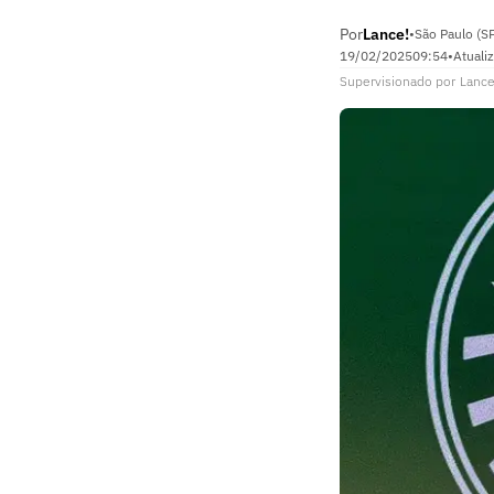
Por
Lance!
•
São Paulo (S
19/02/2025
09:54
•
Atuali
Supervisionado
por
Lance