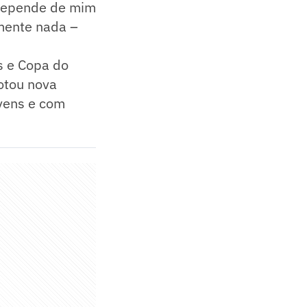
 depende de mim
amente nada –
s e Copa do
dotou nova
vens e com