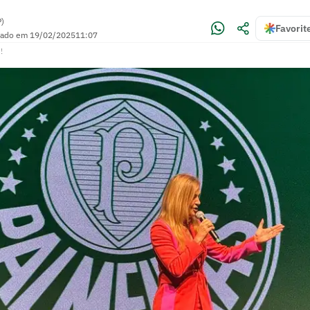
P)
Favorit
zado em
19/02/2025
11:07
!