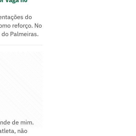
mentações do
como reforço. No
 do Palmeiras.
ende de mim.
tleta, não