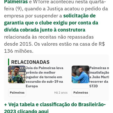
Palmeiras
e WTorre aconteceu nesta quarta-
feira (9), quando a Justiça acatou o pedido da
empresa por suspender a
solicitação de
garantia que o clube exigiu por conta da
dívida cobrada junto à construtora
relacionada às receitas não repassadas
desde 2015. Os valores estão na casa de R$
136 milhões.
RELACIONADAS
Joia do Palmeiras leva
Palmeiras mo
prêmio de melhor
insatisfação 
jogador de torneio em
a João Martins
excursão do sub-19 na
recorrer da d
Europa
STJD
Palmeiras
Há 2 anos
Palmeiras
+ Veja tabela e classificação do Brasileirão-
2023 clicando aqui