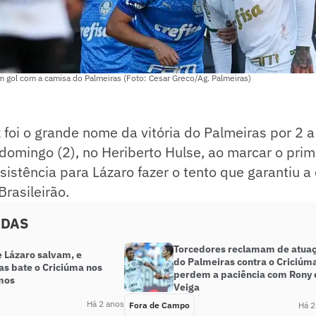
ol com a camisa do Palmeiras (Foto: Cesar Greco/Ag. Palmeiras)
oi o grande nome da vitória do Palmeiras por 2 a
domingo (2), no Heriberto Hulse, ao marcar o prim
sistência para Lázaro fazer o tento que garantiu a 
Brasileirão.
ADAS
Torcedores reclamam de atua
 Lázaro salvam, e
do Palmeiras contra o Criciúm
as bate o Criciúma nos
perdem a paciência com Rony 
mos
Veiga
Há 2 anos
Fora de Campo
Há 2