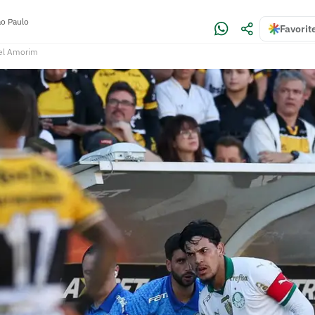
o Paulo
Favorit
el Amorim