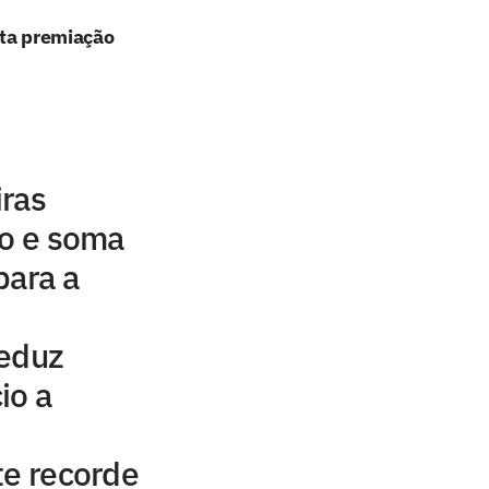
lta premiação
iras
ão e soma
para a
reduz
io a
te recorde