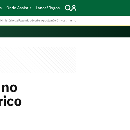
s
Onde Assistir
Lance! Jogos
Ministério da Fazenda adverte: Aposta não é investimento
 no
rico