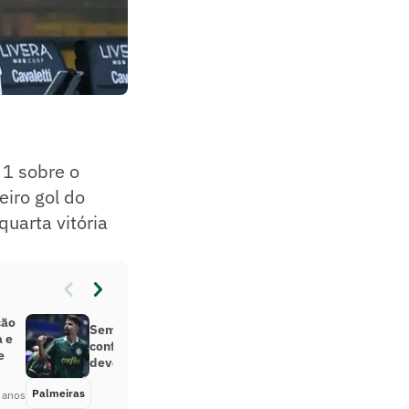
 1 sobre o
eiro gol do
quarta vitória
ção
Sem Endrick, Palmeiras deposita
a e
confiança em Flaco López, que
e
deve voltar a ganhar mais chances
Palmeiras
Há 2 anos
 anos