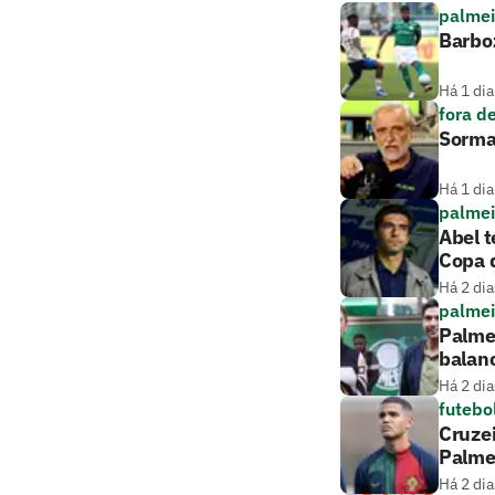
palmei
Barboz
Há 1 dia
fora d
Sorma
Há 1 dia
palmei
Abel t
Copa d
Há 2 dia
palmei
Palmei
balan
Há 2 dia
futebo
Cruze
Palme
Há 2 dia