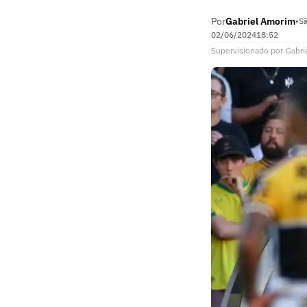
Por
Gabriel Amorim
•
Sã
02/06/2024
18:52
Supervisionado
por
Gabri