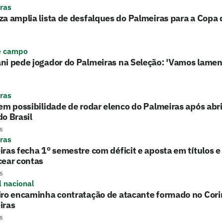
ras
a amplia lista de desfalques do Palmeiras para a Copa d
e campo
ni pede jogador do Palmeiras na Seleção: 'Vamos lamen
ras
em possibilidade de rodar elenco do Palmeiras após ab
o Brasil
s
ras
ras fecha 1° semestre com déficit e aposta em títulos 
cear contas
s
l nacional
iro encaminha contratação de atacante formado no Cori
iras
s