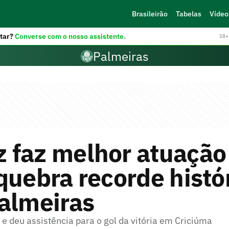
Brasileirão
Tabelas
Vídeo
tar?
Converse com o nosso assistente.
18+ 
Palmeiras
 faz melhor atuação
quebra recorde histó
almeiras
 e deu assistência para o gol da vitória em Criciúma