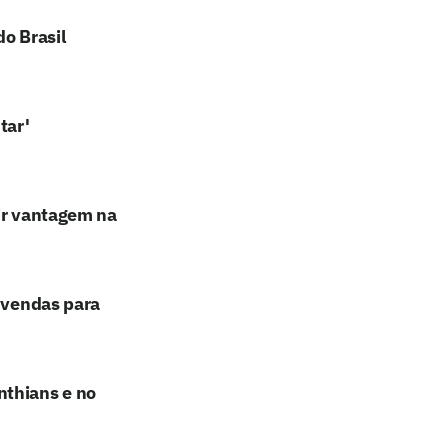
o Brasil
tar'
rir vantagem na
e vendas para
nthians e no