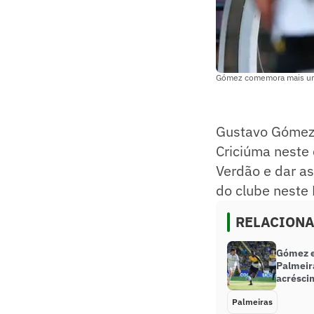
Gómez comemora mais um g
Gustavo Gómez f
Criciúma neste 
Verdão e dar as
do clube neste 
RELACION
Gómez e
Palmeir
acrésci
Palmeiras