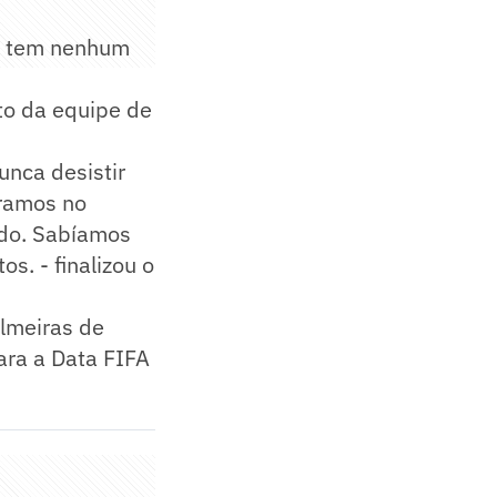
ão tem nenhum
ito da equipe de
unca desistir
oramos no
undo. Sabíamos
s. - finalizou o
almeiras de
ara a Data FIFA