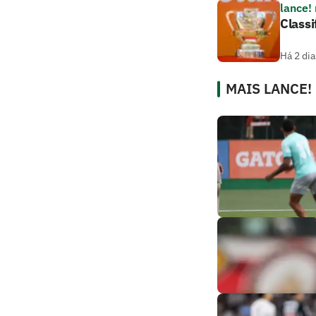
lance!
Classi
Há 2 dia
MAIS LANCE!