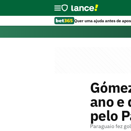
Quer uma ajuda antes de apos
Gómez
ano e 
pelo P
Paraguaio fez gol