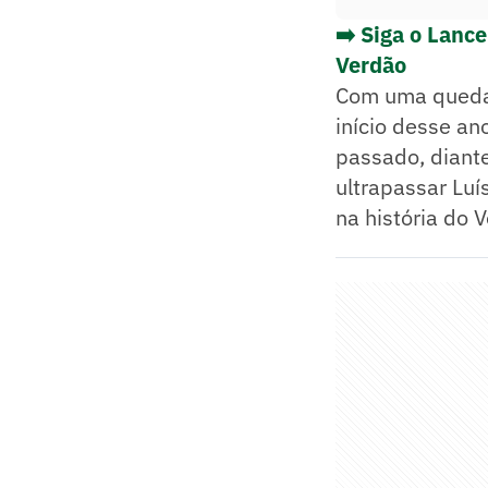
➡️ Siga o Lanc
Verdão
Com uma queda 
início desse a
passado, diante
ultrapassar Luí
na história do 