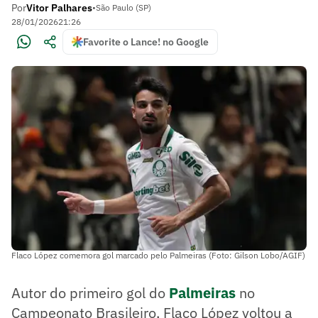
Por
Vitor Palhares
•
São Paulo (SP)
28/01/2026
21:26
Favorite o Lance! no Google
Flaco López comemora gol marcado pelo Palmeiras (Foto: Gilson Lobo/AGIF)
Autor do primeiro gol do
Palmeiras
no
Campeonato Brasileiro, Flaco López voltou a