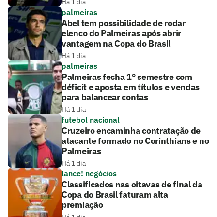
Há 1 dia
palmeiras
Abel tem possibilidade de rodar
elenco do Palmeiras após abrir
vantagem na Copa do Brasil
Há 1 dia
palmeiras
Palmeiras fecha 1° semestre com
déficit e aposta em títulos e vendas
para balancear contas
Há 1 dia
futebol nacional
Cruzeiro encaminha contratação de
atacante formado no Corinthians e no
Palmeiras
Há 1 dia
lance! negócios
Classificados nas oitavas de final da
Copa do Brasil faturam alta
premiação