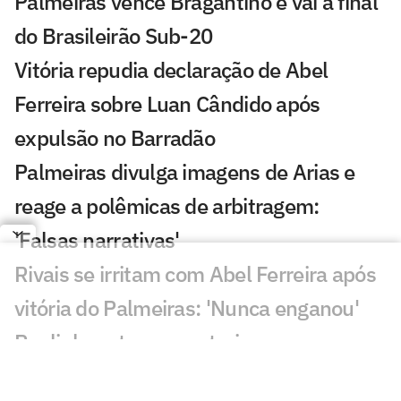
Palmeiras vence Bragantino e vai à final
do Brasileirão Sub-20
Vitória repudia declaração de Abel
Ferreira sobre Luan Cândido após
expulsão no Barradão
Palmeiras divulga imagens de Arias e
reage a polêmicas de arbitragem:
'Falsas narrativas'
Rivais se irritam com Abel Ferreira após
vitória do Palmeiras: 'Nunca enganou'
Paulinho retorna aos treinos, e
Palmeiras inicia preparação para a Copa