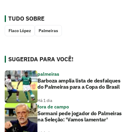
TUDO SOBRE
Flaco López
Palmeiras
SUGERIDA PARA VOCÊ!
palmeiras
Barboza amplia lista de desfalques
do Palmeiras para a Copa do Brasil
Há 1 dia
fora de campo
Sormani pede jogador do Palmeiras
na Seleção: 'Vamos lamentar'