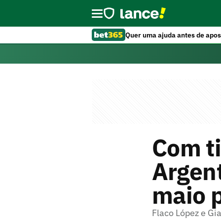
Quer uma ajuda antes de apos
Com ti
Argent
maio p
Flaco López e Gia