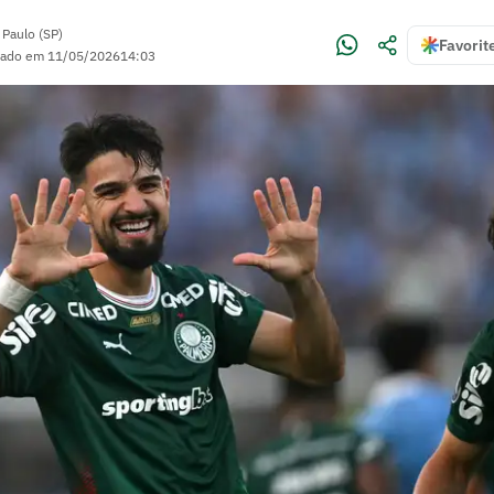
 Paulo (SP)
Favorit
zado em
11/05/2026
14:03