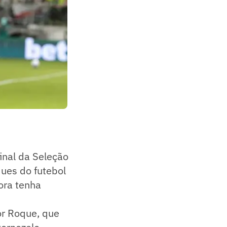
inal da Seleção
ques do futebol
ora tenha
or Roque, que