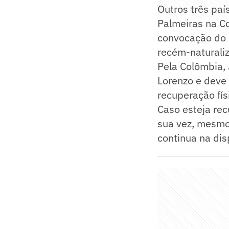
Outros três pa
Palmeiras na C
convocação do 
recém-naturali
Pela Colômbia, 
Lorenzo e deve
recuperação fís
Caso esteja rec
sua vez, mesmo
continua na di