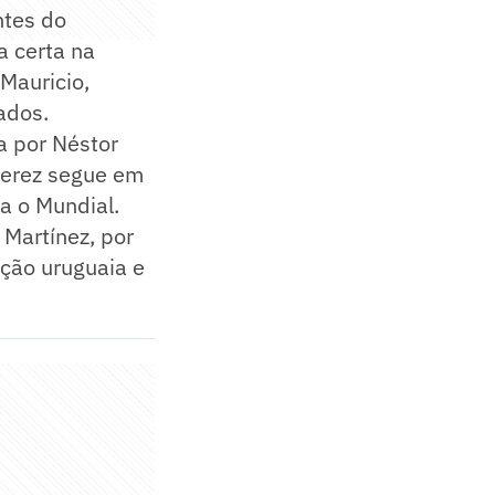
ntes do
a certa na
Mauricio,
ados.
a por Néstor
uerez segue em
ra o Mundial.
 Martínez, por
ção uruguaia e