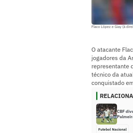
Flaco López e Giay (à di
O atacante Flac
jogadores da A
representante d
técnico da atu
conquistado e
RELACION
CBF div
Palmeira
Futebol Nacional