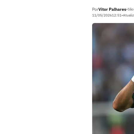
Por
Vitor Palhares
•
São
11/05/2026
12:51
•
Atuali