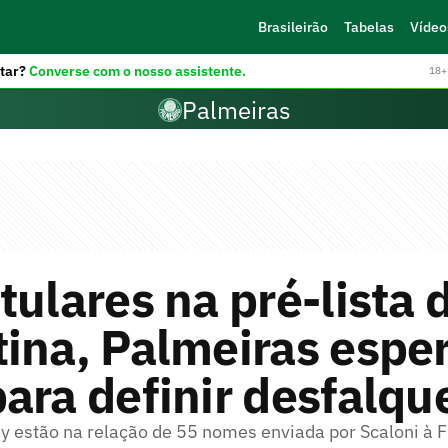
Brasileirão
Tabelas
Vídeo
tar?
Converse com o nosso assistente.
18+ 
Palmeiras
tulares na pré-lista 
ina, Palmeiras espe
ara definir desfalqu
y estão na relação de 55 nomes enviada por Scaloni à F