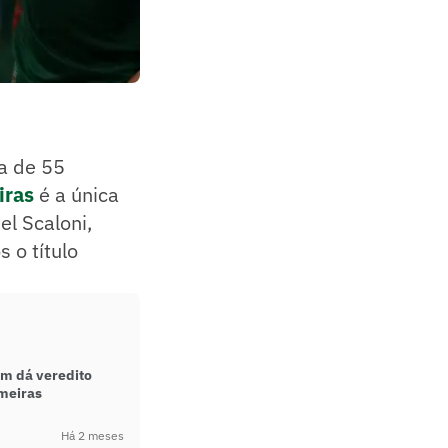
ta de 55
iras
é a única
el Scaloni,
 o título
em dá veredito
lmeiras
Há 2 meses