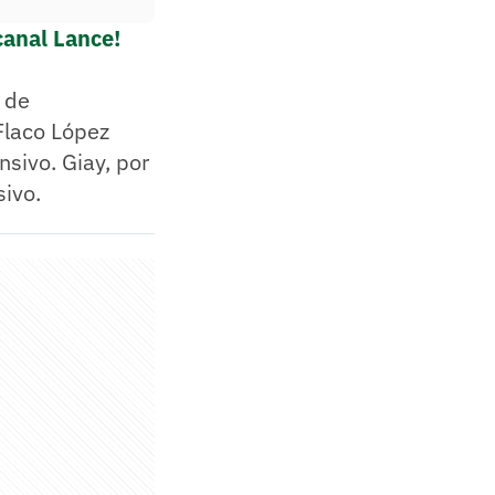
canal Lance!
l de
Flaco López
sivo. Giay, por
sivo.