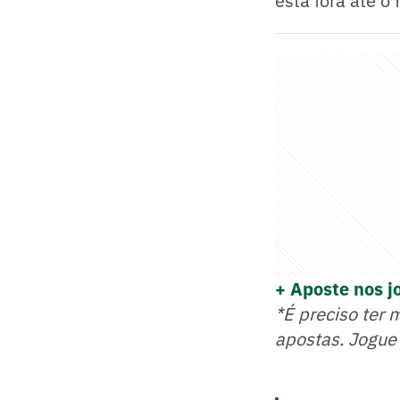
está fora até o
+ Aposte nos j
*É preciso ter 
apostas. Jogue