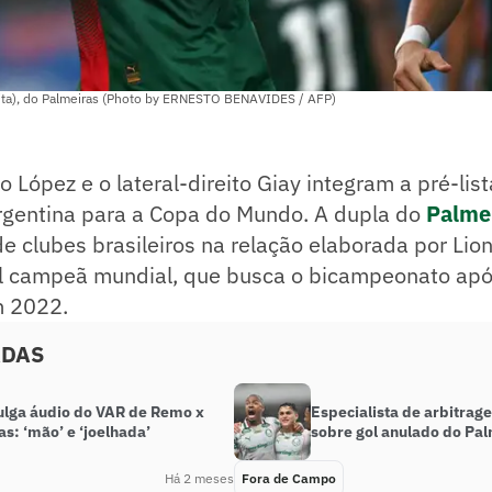
reita), do Palmeiras (Photo by ERNESTO BENAVIDES / AFP)
o López e o lateral-direito Giay integram a pré-lis
rgentina para a Copa do Mundo. A dupla do
Palme
e clubes brasileiros na relação elaborada por Lion
al campeã mundial, que busca o bicampeonato após
m 2022.
ADAS
ulga áudio do VAR de Remo x
Especialista de arbitrag
s: ‘mão’ e ‘joelhada’
sobre gol anulado do Pa
Há 2 meses
Fora de Campo