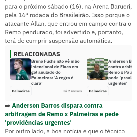
para o próximo sábado (16), na Arena Barueri,
pela 16ª rodada do Brasileirão. Isso porque o
atacante Allan, que entrou em campo contra o
Remo pendurado, foi advertido e, portanto,
terá de cumprir suspensão automática.
RELACIONADAS
Bruno Fuchs não vê mão
Anderson Barr
intencional de Flaco em
contra arbitr
gol anulado do
Remo x Palmei
Palmeiras: ‘A regra é
pede ‘providê
clara’
urgentes’
Palmeiras
Há 2 meses
Palmeiras
➡️
Anderson Barros dispara contra
arbitragem de Remo x Palmeiras e pede
'providências urgentes'
Por outro lado, a boa notícia é que o técnico