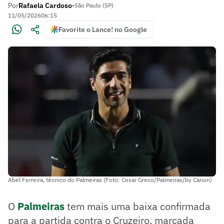
Por
Rafaela Cardoso
•
São Paulo (SP)
11/05/2026
06:15
Favorite o Lance! no Google
Abel Ferreira, técnico do Palmeiras (Foto: Cesar Greco/Palmeiras/by Canon)
O
Palmeiras
tem mais uma baixa confirmada
para a partida contra o Cruzeiro, marcada