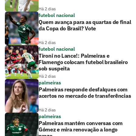
Há 2 dias
futebol nacional
Quem avança para as quartas de final
da Copa do Brasil? Vote
Há 2 dias
futebol nacional
Tironi no Lance!: Palmeiras e
Flamengo colocam futebol brasileiro
sob suspeita
Há 2 dias
palmeiras
Palmeiras responde desfalques com
acertos no mercado de transferências
Há 2 dias
palmeiras
Palmeiras mantém conversas com
Gómez e mira renovação a longo
prazo