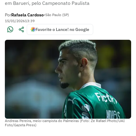
em Barueri, pelo Campeonato Paulista
Por
Rafaela Cardoso
•
São Paulo (SP)
15/01/2026
13:39
Favorite o Lance! no Google
Andreas Pereira, meio-campista do Palmeiras (Foto: Ze Rafael Photo/UAI
Foto/Gazeta Press)