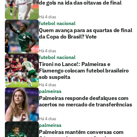
de gols na ida das oitavas de final
Há 4 dias
futebol nacional
Quem avança para as quartas de final
da Copa do Brasil? Vote
Há 4 dias
futebol nacional
Tironi no Lance!: Palmeiras e
Flamengo colocam futebol brasileiro
sob suspeita
Há 4 dias
palmeiras
Palmeiras responde desfalques com
acertos no mercado de transferências
Há 4 dias
palmeiras
Palmeiras mantém conversas com