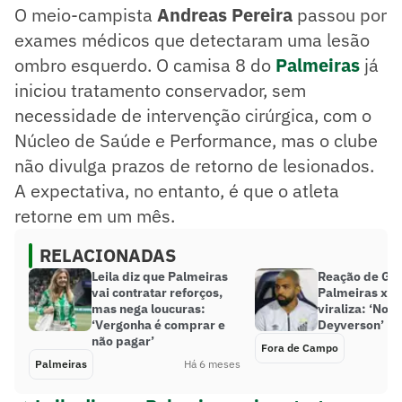
O meio-campista
Andreas Pereira
passou por
exames médicos que detectaram uma lesão
ombro esquerdo. O camisa 8 do
Palmeiras
já
iniciou tratamento conservador, sem
necessidade de intervenção cirúrgica, com o
Núcleo de Saúde e Performance, mas o clube
não divulga prazos de retorno de lesionados.
A expectativa, no entanto, é que o atleta
retorne em um mês.
RELACIONADAS
Leila diz que Palmeiras
Reação de Ga
vai contratar reforços,
Palmeiras x S
mas nega loucuras:
viraliza: ‘Nov
‘Vergonha é comprar e
Deyverson’
não pagar’
Fora de Campo
Palmeiras
Há 6 meses