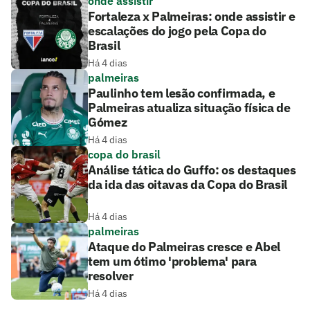
onde assistir
Fortaleza x Palmeiras: onde assistir e
escalações do jogo pela Copa do
Brasil
Há 4 dias
palmeiras
Paulinho tem lesão confirmada, e
Palmeiras atualiza situação física de
Gómez
Há 4 dias
copa do brasil
Análise tática do Guffo: os destaques
da ida das oitavas da Copa do Brasil
Há 4 dias
palmeiras
Ataque do Palmeiras cresce e Abel
tem um ótimo 'problema' para
resolver
Há 4 dias