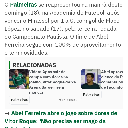
O
Palmeiras
se reapresentou na manhã deste
domingo (18), na Academia de Futebol, após
vencer o Mirassol por 1 a 0, com gol de Flaco
López, no sábado (17), pela terceira rodada
do Campeonato Paulista. O time de Abel
Ferreira segue com 100% de aproveitamento
e tem novidades.
RELACIONADAS
Vídeo: Após sair de
Abel aprova r
campo com dores no
elenco do Pal
joelho, Vitor Roque deixa
comenta possí
Arena Barueri sem
de Facundo
mancar
Palmeiras
Palmeiras
Há 6 meses
➡️
Abel Ferreira abre o jogo sobre dores de
Vitor Roque: 'Não precisa ser mago da