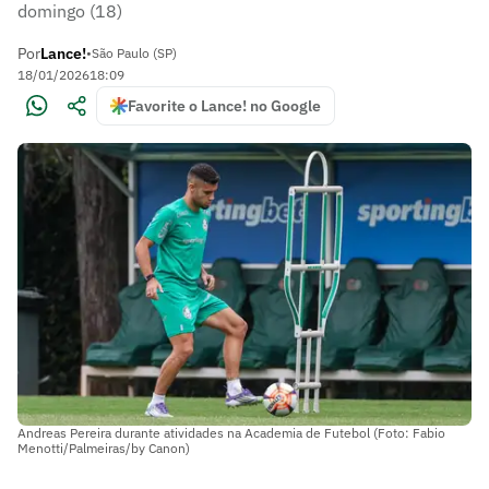
domingo (18)
Por
Lance!
•
São Paulo (SP)
18/01/2026
18:09
Favorite o Lance! no Google
Andreas Pereira durante atividades na Academia de Futebol (Foto: Fabio
Menotti/Palmeiras/by Canon)