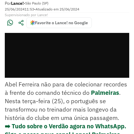
Por
Lance!
•
São Paulo (SP)
25/06/2024
11:53
•
Atualizado em
25/06/2024
Supervisionado
por
Lance!
Favorite o Lance! no Google
Abel Ferreira não para de colecionar recordes
à frente do comando técnico do
Palmeiras
.
Nesta terça-feira (25), o português se
transformou no treinador mais longevo da
história do clube em uma única passagem.
➡️ Tudo sobre o Verdão agora no WhatsApp.