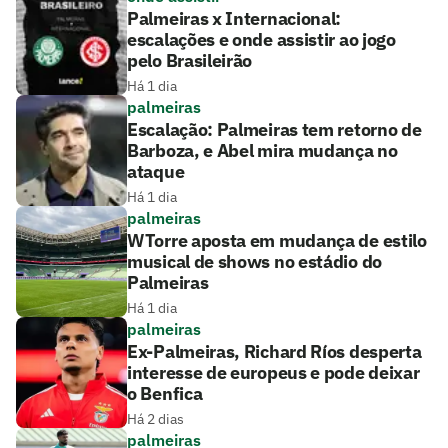
Palmeiras x Internacional:
escalações e onde assistir ao jogo
pelo Brasileirão
Há 1 dia
palmeiras
Escalação: Palmeiras tem retorno de
Barboza, e Abel mira mudança no
ataque
Há 1 dia
palmeiras
WTorre aposta em mudança de estilo
musical de shows no estádio do
Palmeiras
Há 1 dia
palmeiras
Ex-Palmeiras, Richard Ríos desperta
interesse de europeus e pode deixar
o Benfica
Há 2 dias
palmeiras