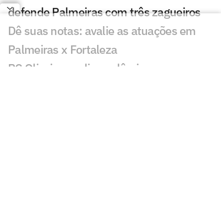
defende Palmeiras com três zagueiros
Dê suas notas: avalie as atuações em
Palmeiras x Fortaleza
PC Oliveira analisa polêmica em
Palmeiras x Fortaleza
Palmeiras vence o Fortaleza e abre boa
vantagem na Copa do Brasil
Atuação de Arias em Palmeiras x
Fortaleza ganha destaque: 'Barbaridade'
Maurício chama atenção em Palmeiras x
Fortaleza: 'Que fase'
Veja gols em Palmeiras x Fortaleza: