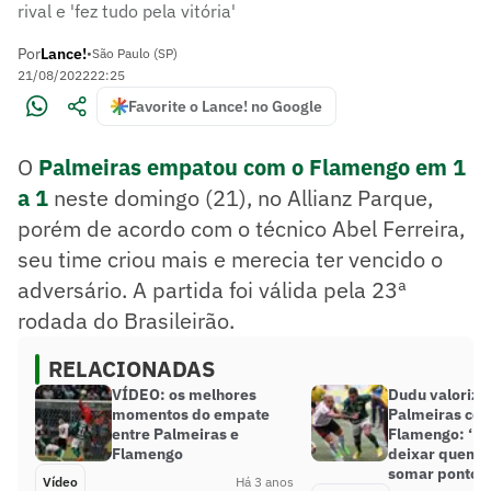
rival e 'fez tudo pela vitória'
Por
Lance!
•
São Paulo (SP)
21/08/2022
22:25
Favorite o Lance! no Google
O
Palmeiras empatou com o Flamengo em 1
a 1
neste domingo (21), no Allianz Parque,
porém de acordo com o técnico Abel Ferreira,
seu time criou mais e merecia ter vencido o
adversário. A partida foi válida pela 23ª
rodada do Brasileirão.
RELACIONADAS
VÍDEO: os melhores
Dudu valoriza
momentos do empate
Palmeiras co
entre Palmeiras e
Flamengo: ‘N
Flamengo
deixar quem v
somar pontos’
Vídeo
Há 3 anos