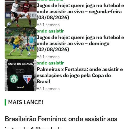
Jogos de hoje: quem joga no futebol e
onde assistir ao vivo – segunda-feira
(03/08/2026)
Há 1 semana
onde assistir
Jogos de hoje: quem joga no futebol e
onde assistir ao vivo – domingo
(02/08/2026)
Há 1 semana
onde assistir
Palmeiras x Fortaleza: onde assistir e
escalações do jogo pela Copa do
Brasil
Há 1 semana
MAIS LANCE!
Brasileirão Feminino: onde assistir aos