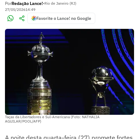
Por
Redação Lance!
•
Rio de Janeiro (RJ)
27/05/2026
14:49
Favorite o Lance! no Google
Taças da Libertadores e Sul-Americana (Foto: NATHALIA
AGUILAR/POOL/AFP)
A noite desta quarta-feira (27) promete fortes