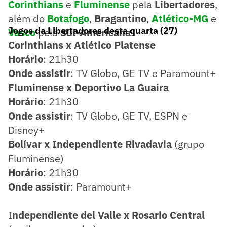
Corinthians
e
Fluminense
pela
Libertadores
,
além do
Botafogo
,
Bragantino
,
Atlético-MG
e
Jogos da Libertadores desta quarta (27)
Vasco
pela
Sul-Americana
.
Corinthians x Atlético Platense
Horário
: 21h30
Onde assistir
: TV Globo, GE TV e Paramount+
Fluminense x Deportivo La Guaira
Horário
: 21h30
Onde assistir
: TV Globo, GE TV, ESPN e
Disney+
Bolívar x Independiente Rivadavia
(grupo
Fluminense)
Horário
: 21h30
Onde assistir
: Paramount+
I
ndependiente del Valle x Rosario Central