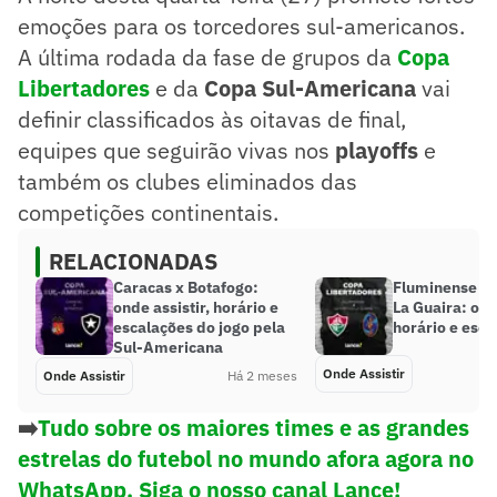
emoções para os torcedores sul-americanos.
A última rodada da fase de grupos da
Copa
Libertadores
e da
Copa Sul-Americana
vai
definir classificados às oitavas de final,
equipes que seguirão vivas nos
playoffs
e
também os clubes eliminados das
competições continentais.
RELACIONADAS
Caracas x Botafogo:
Fluminense x 
onde assistir, horário e
La Guaira: ond
escalações do jogo pela
horário e esca
Sul-Americana
Onde Assistir
Onde Assistir
Há 2 meses
➡️
Tudo sobre os maiores times e as grandes
estrelas do futebol no mundo afora agora no
WhatsApp. Siga o nosso canal Lance!