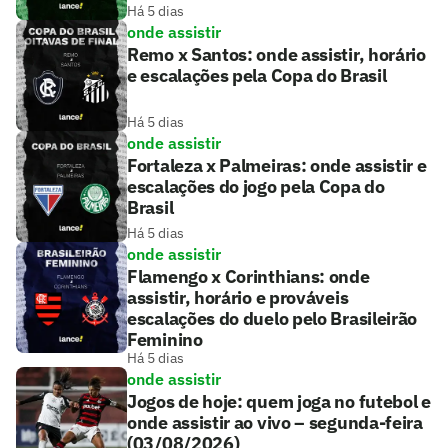
Há 5 dias
onde assistir
Remo x Santos: onde assistir, horário
e escalações pela Copa do Brasil
Há 5 dias
onde assistir
Fortaleza x Palmeiras: onde assistir e
escalações do jogo pela Copa do
Brasil
Há 5 dias
onde assistir
Flamengo x Corinthians: onde
assistir, horário e prováveis
escalações do duelo pelo Brasileirão
Feminino
Há 5 dias
onde assistir
Jogos de hoje: quem joga no futebol e
onde assistir ao vivo – segunda-feira
(03/08/2026)