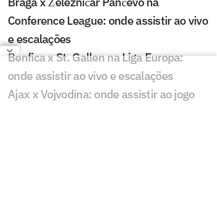
Braga x Železničar Pančevo na
Conference League: onde assistir ao vivo
e escalações
Benfica x St. Gallen na Liga Europa:
onde assistir ao vivo e escalações
Ajax x Vojvodina: onde assistir ao jogo
da Conference League
Palmeiras x RB Bragantino: onde
assistir, horário e escalações pelo
Brasileirão sub-20
PAOK e Dínamo Kiev: onde assistir e
prováveis escalações do jogo da Europa