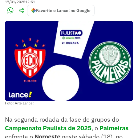
17/01/2025
12:51
Favorite o Lance! no Google
Foto: Arte Lance!
Na segunda rodada da fase de grupos do
Campeonato Paulista de 2025
, o
Palmeiras
enfrenta o
Noroeste
neste sábado (18), no