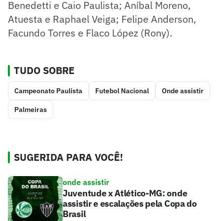
Benedetti e Caio Paulista; Aníbal Moreno,
Atuesta e Raphael Veiga; Felipe Anderson,
Facundo Torres e Flaco López (Rony).
TUDO SOBRE
Campeonato Paulista
Futebol Nacional
Onde assistir
Palmeiras
SUGERIDA PARA VOCÊ!
onde assistir
Juventude x Atlético-MG: onde
assistir e escalações pela Copa do
Brasil