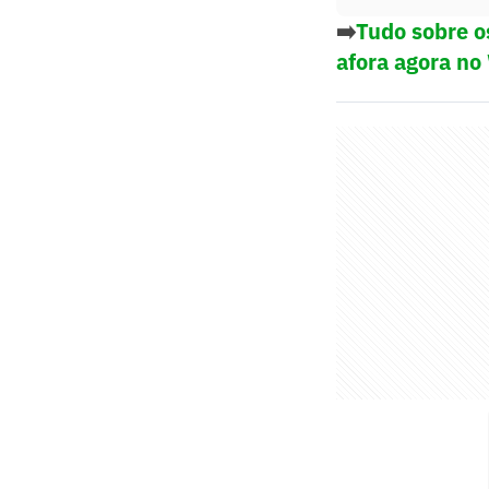
➡️
Tudo sobre o
afora agora no