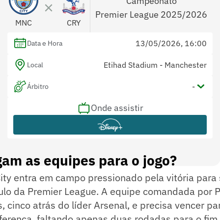
Campeonato
Premier League 2025/2026
MNC
CRY
13/05/2026, 16:00
Data e Hora
Etihad Stadium - Manchester
Local
-
Árbitro
Onde assistir
-
Assistentes
-
Var
am as equipes para o jogo?
ty entra em campo pressionado pela vitória para 
ítulo da Premier League. A equipe comandada por 
 cinco atrás do líder Arsenal, e precisa vencer pa
ferença, faltando apenas duas rodadas para o fim