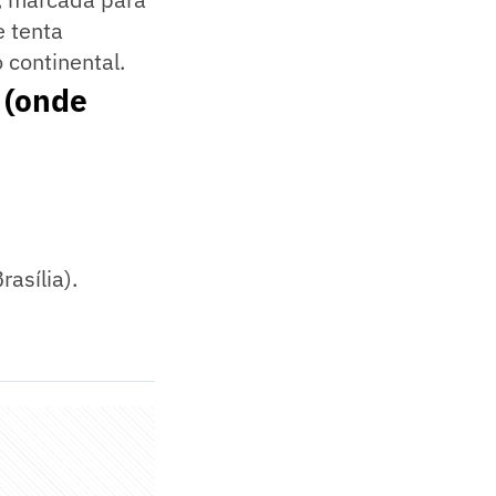
e tenta
 continental.
 (onde
asília).