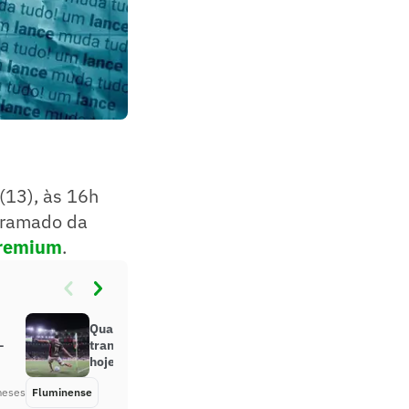
(13), às 16h
ogramado da
Premium
.
Qual é o único canal que vai
–
transmitir o jogo do Fluminense
hoje?
meses
Fluminense
Há 2 meses