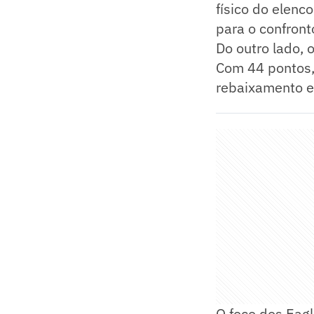
físico do elenc
para o confront
Do outro lado, 
Com 44 pontos, 
rebaixamento e
O foco dos Eagl