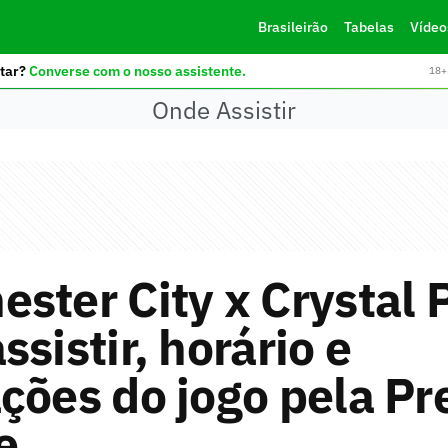
Brasileirão
Tabelas
Vídeo
tar?
Converse com o nosso assistente.
18+ 
Onde Assistir
ster City x Crystal 
ssistir, horário e
ções do jogo pela Pr
e