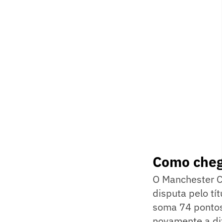
Como cheg
O Manchester Ci
disputa pelo t
soma 74 pontos,
novamente a di