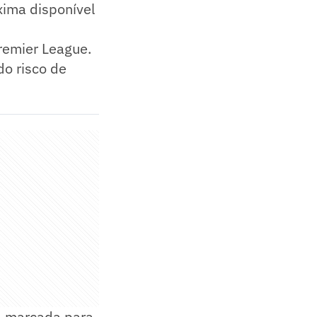
xima disponível
Premier League.
do risco de
e, marcada para