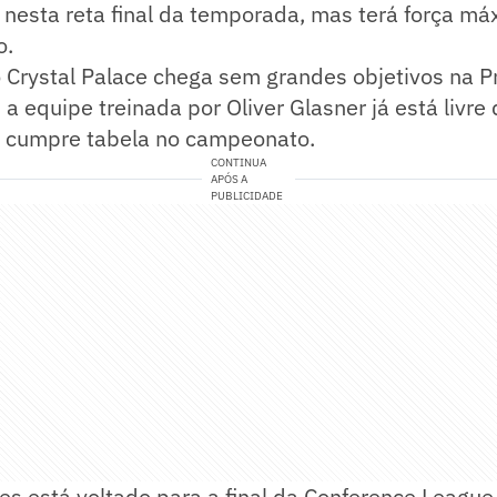
o nesta reta final da temporada, mas terá força má
o.
o Crystal Palace chega sem grandes objetivos na 
a equipe treinada por Oliver Glasner já está livre 
 cumpre tabela no campeonato.
CONTINUA
APÓS A
PUBLICIDADE
es está voltado para a final da Conference Leagu