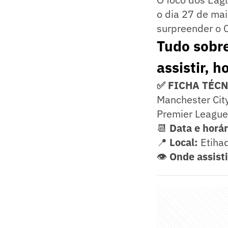
o dia 27 de mai
surpreender o C
Tudo sobre
assistir, h
✅ FICHA TÉC
Manchester City
Premier League
📆
Data e horá
📍
Local:
Etiha
👁️
Onde assisti