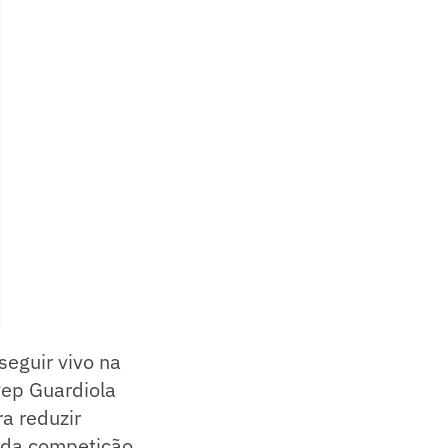
seguir vivo na
Pep Guardiola
ra reduzir
 da competição.