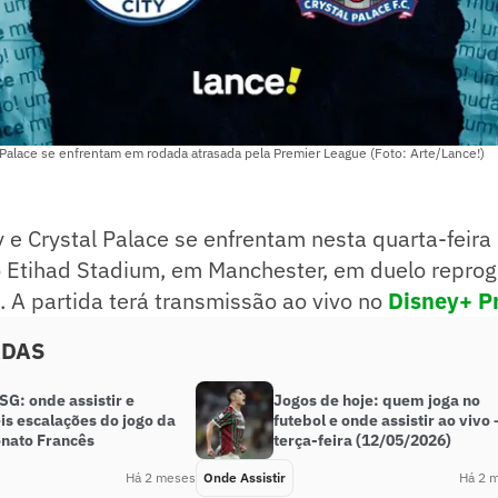
 Palace se enfrentam em rodada atrasada pela Premier League (Foto: Arte/Lance!)
 e Crystal Palace se enfrentam nesta quarta-feira 
 no Etihad Stadium, em Manchester, em duelo repr
 A partida terá transmissão ao vivo no
Disney+ 
ADAS
SG: onde assistir e
Jogos de hoje: quem joga no
is escalações do jogo da
futebol e onde assistir ao vivo 
nato Francês
terça-feira (12/05/2026)
Há 2 meses
Onde Assistir
Há 2 