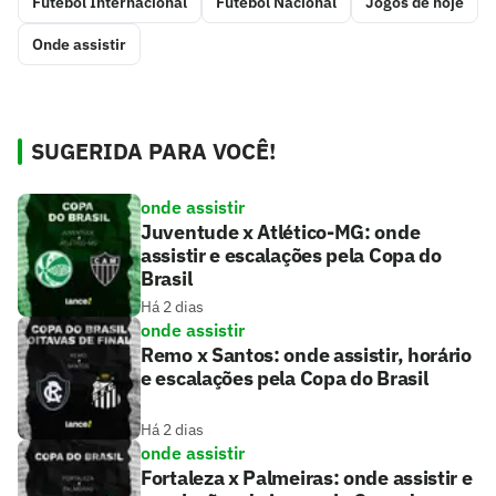
Futebol Internacional
Futebol Nacional
Jogos de hoje
Onde assistir
SUGERIDA PARA VOCÊ!
onde assistir
Juventude x Atlético-MG: onde
assistir e escalações pela Copa do
Brasil
Há 2 dias
onde assistir
Remo x Santos: onde assistir, horário
e escalações pela Copa do Brasil
Há 2 dias
onde assistir
Fortaleza x Palmeiras: onde assistir e