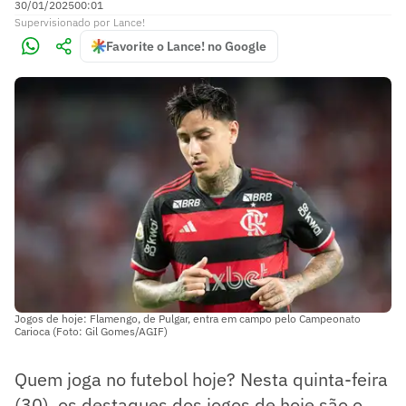
30/01/2025
00:01
Supervisionado
por
Lance!
Favorite o Lance! no Google
Jogos de hoje: Flamengo, de Pulgar, entra em campo pelo Campeonato
Carioca (Foto: Gil Gomes/AGIF)
Quem joga no futebol hoje? Nesta quinta-feira
(30), os destaques dos jogos de hoje são o