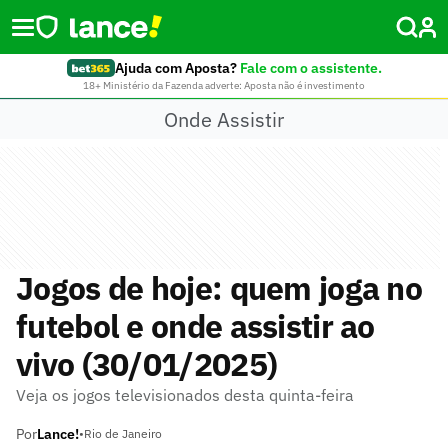
Ajuda com Aposta?
Fale com o assistente.
18+ Ministério da Fazenda adverte: Aposta não é investimento
Onde Assistir
Jogos de hoje: quem joga no
futebol e onde assistir ao
vivo (30/01/2025)
Veja os jogos televisionados desta quinta-feira
Por
Lance!
•
Rio de Janeiro