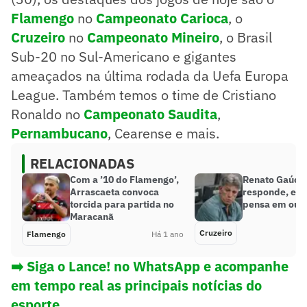
Flamengo
no
Campeonato Carioca
, o
Cruzeiro
no
Campeonato Mineiro
, o Brasil
Sub-20 no Sul-Americano e gigantes
ameaçados na última rodada da Uefa Europa
League. Também temos o time de Cristiano
Ronaldo no
Campeonato Saudita
,
Pernambucano
, Cearense e mais.
RELACIONADAS
Com a ’10 do Flamengo’,
Renato Gaúch
Arrascaeta convoca
responde, e C
torcida para partida no
pensa em out
Maracanã
Cruzeiro
Flamengo
Há 1 ano
➡️
Siga o Lance! no WhatsApp e acompanhe
em tempo real as principais notícias do
esporte