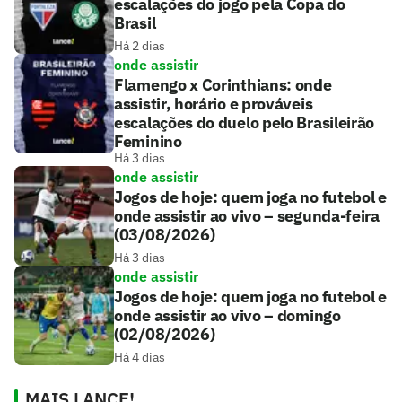
escalações do jogo pela Copa do
Brasil
Há 2 dias
onde assistir
Flamengo x Corinthians: onde
assistir, horário e prováveis
escalações do duelo pelo Brasileirão
Feminino
Há 3 dias
onde assistir
Jogos de hoje: quem joga no futebol e
onde assistir ao vivo – segunda-feira
(03/08/2026)
Há 3 dias
onde assistir
Jogos de hoje: quem joga no futebol e
onde assistir ao vivo – domingo
(02/08/2026)
Há 4 dias
MAIS LANCE!