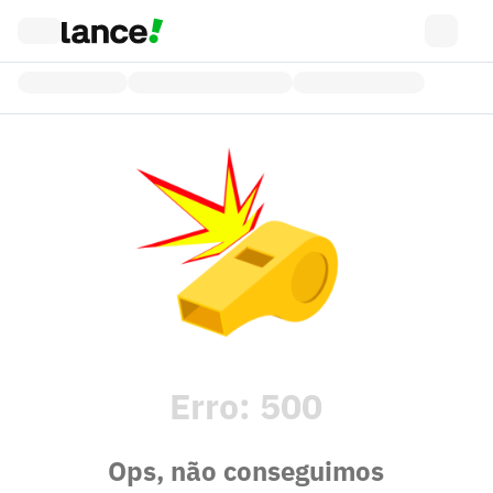
Erro:
500
Ops, não conseguimos