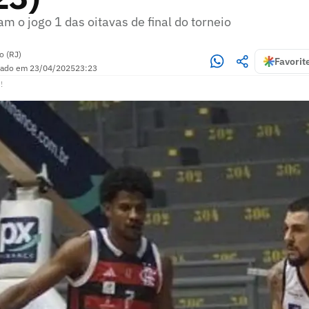
m o jogo 1 das oitavas de final do torneio
o (RJ)
Favorit
zado em
23/04/2025
23:23
!