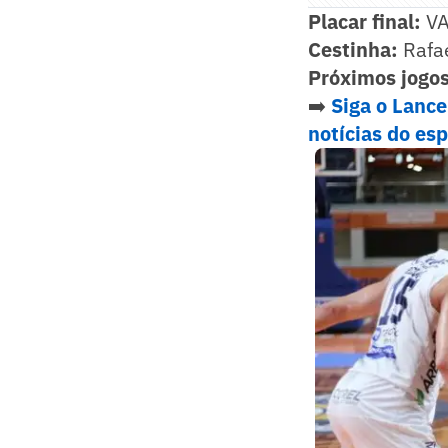
Placar final:
VA
Cestinha:
Rafae
Próximos jogos
➡️
Siga o Lanc
notícias do es