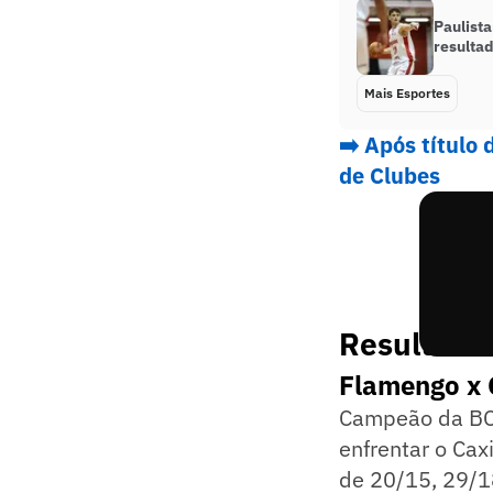
Paulista
resultad
Mais Esportes
➡️ Após título
de Clubes
Resultados
Flamengo x 
Campeão da BCL
enfrentar o Cax
de 20/15, 29/18