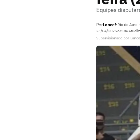
Equipes disputara
Por
Lance!
•
Rio de Janeir
23/04/2025
23:04
•
Atuali
Supervisionado
por
Lance