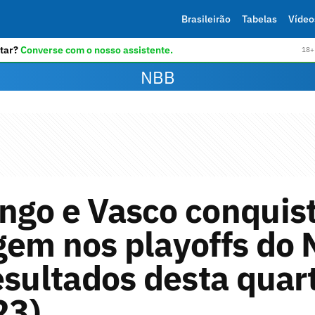
Brasileirão
Tabelas
Vídeo
tar?
Converse com o nosso assistente.
18+ 
NBB
ngo e Vasco conquis
gem nos playoffs do 
esultados desta quar
23)