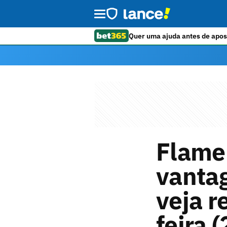
Quer uma ajuda antes de apos
Flame
vanta
veja r
feira (