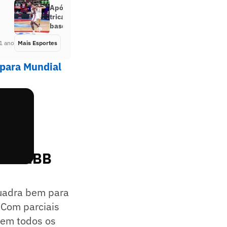
Após 4 anos, Flamengo busca
tricampeonato na ‘Libertadores do
basquete’
1 ano
Mais Esportes
Há 1 ano
 para Mundial
) do NBB
quadra bem para
. Com parciais
 em todos os