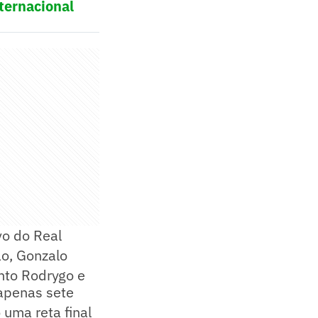
ternacional
vo do Real
ão, Gonzalo
nto Rodrygo e
 apenas sete
 uma reta final