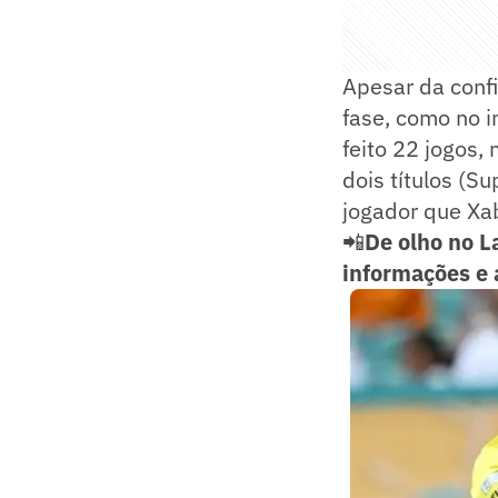
Apesar da confi
fase, como no i
feito 22 jogos,
dois títulos (S
jogador que Xa
📲
De olho no L
informações e 