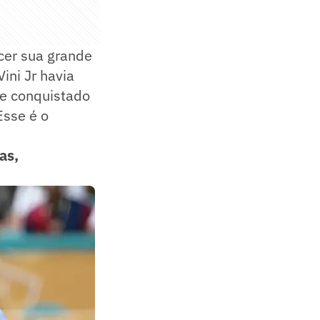
ecer sua grande
ini Jr havia
 e conquistado
Esse é o
as,