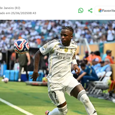
de Janeiro (RJ)
Favorit
zado em
25/06/2025
08:43