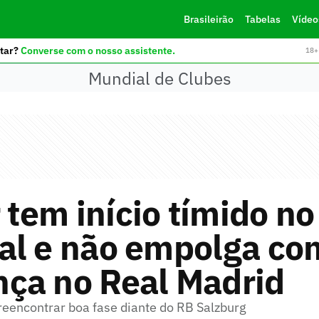
Brasileirão
Tabelas
Vídeo
tar?
Converse com o nosso assistente.
18+ 
Mundial de Clubes
r tem início tímido no
al e não empolga co
ça no Real Madrid
 reencontrar boa fase diante do RB Salzburg