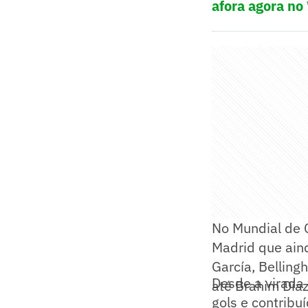
afora agora no
No Mundial de C
Madrid que ain
García, Belling
Desde a virada 
até Brahim Díaz
gols e contribuí