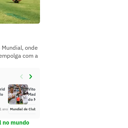
o Mundial, onde
o empolga com a
rid
Vitor Pereira elogia joia do Real
do
Madrid e compara: ‘Vejo no lugar
do Modric’
1 ano
Mundial de Clubes
Há 1 ano
ol no mundo