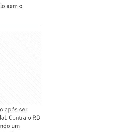
clo sem o
do após ser
lal. Contra o RB
sando um