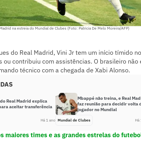
 Madrid na estreia do Mundial de Clubes (Foto: Patricia De Melo Moreira/AFP)
s do Real Madrid, Vini Jr tem um início tímido n
 ou contribuiu com assistências. O brasileiro nã
ando técnico com a chegada de Xabi Alonso.
ADAS
Mbappé não treina, e Real Mad
 do Real Madrid explica
faz reunião para decidir volta 
ara aceitar transferência
jogador no Mundial
Há 1 ano
Mundial de Clubes
Há 
os maiores times e as grandes estrelas do futeb