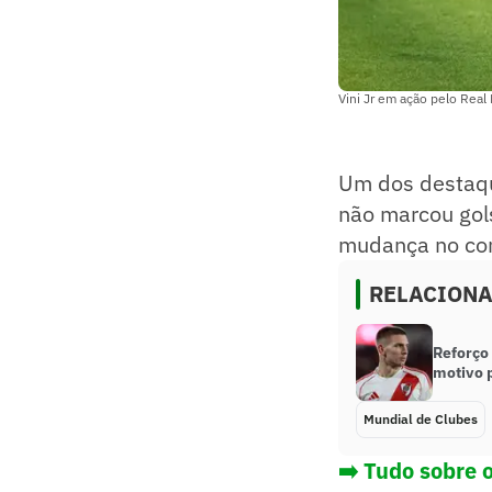
Vini Jr em ação pelo Real
Um dos destaque
não marcou gols
mudança no com
RELACION
Reforço
motivo p
Mundial de Clubes
➡️ Tudo sobre 