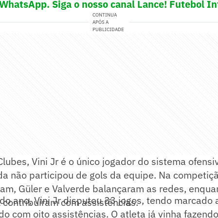
 WhatsApp. Siga o nosso canal Lance! Futebol In
CONTINUA
APÓS A
PUBLICIDADE
lubes, Vini Jr é o único jogador do sistema ofensi
da não participou de gols da equipe. Na competiç
ham, Güler e Valverde balançaram as redes, enqua
do ano, Vini Jr disputou 33 jogos, tendo marcado
 contribuíram com assistências.
do com oito assistências. O atleta já vinha fazendo