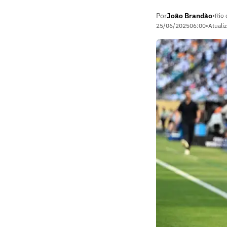
Por
João Brandão
•
Rio 
25/06/2025
06:00
•
Atuali