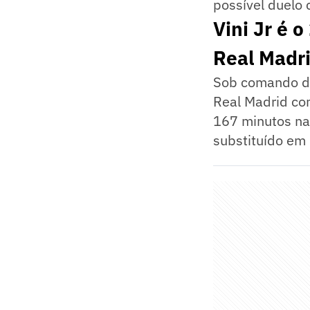
possível duelo 
Vini Jr é 
Real Madr
Sob comando de 
Real Madrid com
167 minutos na 
substituído em