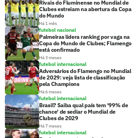
Rivais do Fluminense no Mundial de
Clubes estreiam na abertura da Copa
do Mundo
Há 1 mês
futebol nacional
Palmeiras lidera ranking por vaga na
Copa do Mundo de Clubes; Flamengo
está confirmado
Há 3 meses
futebol internacional
Adversários do Flamengo no Mundial
de 2029: veja lista de classificação
pela Champions
Há 6 meses
futebol internacional
Brasil? Saiba qual país tem '99% de
chance' de sediar o Mundial de
Clubes de 2029
Há 7 meses
futebol internacional