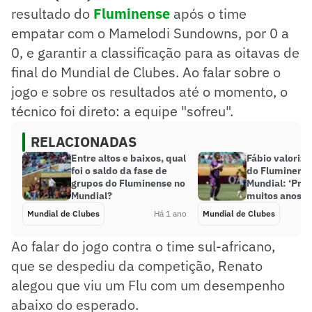
resultado do
Fluminense
após o time
empatar com o Mamelodi Sundowns, por 0 a
0, e garantir a classificação para as oitavas de
final do Mundial de Clubes. Ao falar sobre o
jogo e sobre os resultados até o momento, o
técnico foi direto: a equipe "sofreu".
RELACIONADAS
Entre altos e baixos, qual
Fábio valoriza
foi o saldo da fase de
do Fluminense
grupos do Fluminense no
Mundial: ‘Pro
Mundial?
muitos anos’
Mundial de Clubes
Há 1 ano
Mundial de Clubes
Ao falar do jogo contra o time sul-africano,
que se despediu da competição, Renato
alegou que viu um Flu com um desempenho
abaixo do esperado.