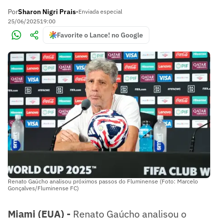
Por
Sharon Nigri Prais
•
Enviada especial
25/06/2025
19:00
Favorite o Lance! no Google
Renato Gaúcho analisou próximos passos do Fluminense (Foto: Marcelo
Gonçalves/Fluminense FC)
Miami (EUA) -
Renato Gaúcho analisou o