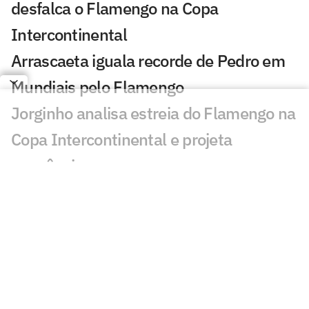
desfalca o Flamengo na Copa
Intercontinental
Arrascaeta iguala recorde de Pedro em
Mundiais pelo Flamengo
Jorginho analisa estreia do Flamengo na
Copa Intercontinental e projeta
sequência
Bruno Henrique analisa confronto com
Cruz Azul e projeta próximo jogo:
'Mundial sempre é difícil'
Jogadores do Flamengo estão
pendurados na Copa Intercontinental?