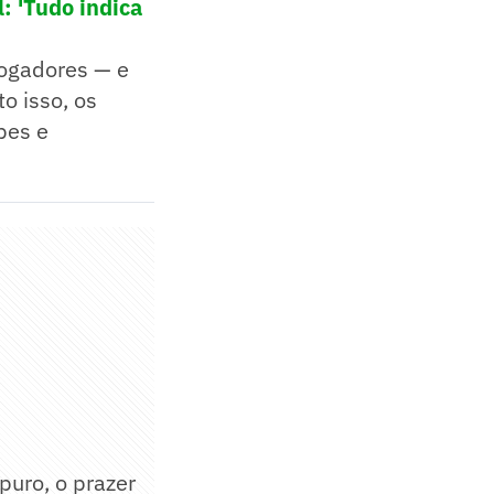
: 'Tudo indica
jogadores — e
o isso, os
bes e
puro, o prazer