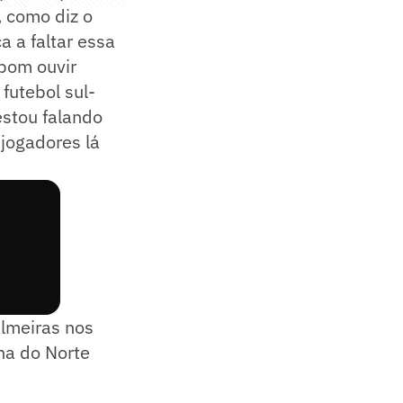
, como diz o
 a faltar essa
 bom ouvir
futebol sul-
estou falando
 jogadores lá
almeiras nos
na do Norte