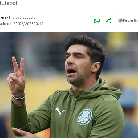
futebol
ares
•
Enviado especial
Favorit
zado em
22/06/2025
20:19