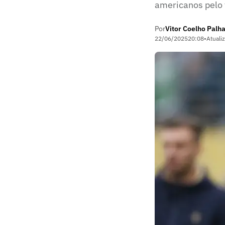
americanos pelo 
Por
Vitor Coelho Palh
22/06/2025
20:08
•
Atuali