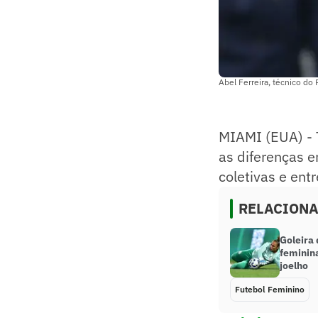
Abel Ferreira, técnico do
MIAMI (EUA) - 
as diferenças e
coletivas e ent
RELACION
Goleira
feminina
joelho
Futebol Feminino