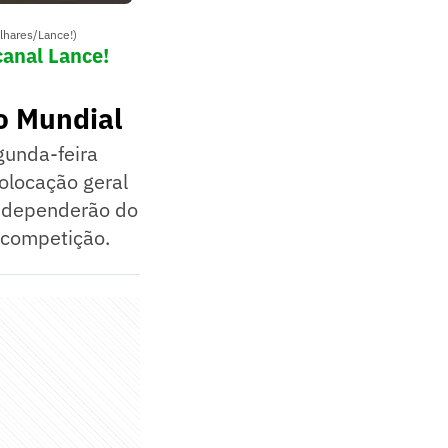
alhares/Lance!)
canal Lance!
o Mundial
gunda-feira
olocação geral
a dependerão do
a competição.