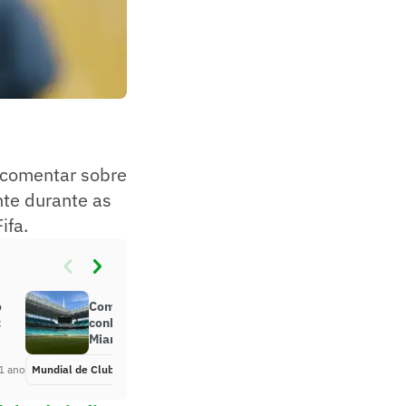
a comentar sobre
nte durante as
ifa.
o
Como é o gramado? Palmeiras
:
conhece palco de duelo com Inter
Miami; veja o vídeo
1 ano
Mundial de Clubes
Há 1 ano