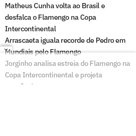
Matheus Cunha volta ao Brasil e
desfalca o Flamengo na Copa
Intercontinental
Arrascaeta iguala recorde de Pedro em
Mundiais pelo Flamengo
Jorginho analisa estreia do Flamengo na
Copa Intercontinental e projeta
sequência
Bruno Henrique analisa confronto com
Cruz Azul e projeta próximo jogo:
'Mundial sempre é difícil'
Jogadores do Flamengo estão