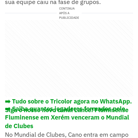
sua equipe caiu na fase de grupos.
CONTINUA
APÓS A
PUBLICIDADE
➡️ Tudo sobre o Tricolor agora no WhatsApp.
➡️ Saiba quantos jogadores formados pelo
Siga o nosso novo canal Lance! Fluminense
Fluminense em Xerém venceram o Mundial
de Clubes
No Mundial de Clubes, Cano entra em campo