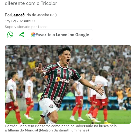
diferente com o Tricolor
Por
Lance!
•
Rio de Janeiro (RJ)
17/12/2023
08:00
Supervisionado
por
Lance!
Favorite o Lance! no Google
Germán Cano tem Benzema como principal adversário na busca pela
artilharia do Mundial (Mailson Santana/Fluminense)