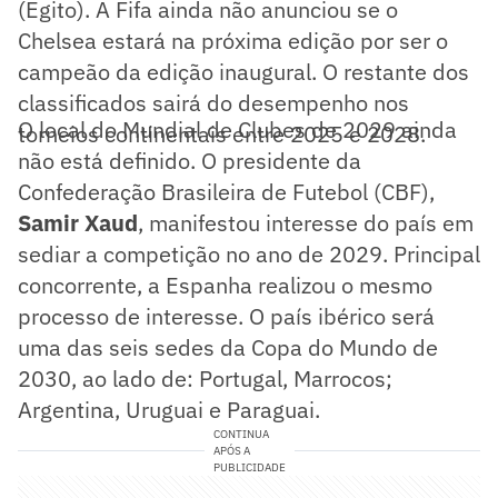
(Egito). A Fifa ainda não anunciou se o
Chelsea estará na próxima edição por ser o
campeão da edição inaugural. O restante dos
classificados sairá do desempenho nos
O local do Mundial de Clubes de 2029 ainda
torneios continentais entre 2025 e 2028.
não está definido. O presidente da
Confederação Brasileira de Futebol (CBF),
Samir Xaud
, manifestou interesse do país em
sediar a competição no ano de 2029. Principal
concorrente, a Espanha realizou o mesmo
processo de interesse. O país ibérico será
uma das seis sedes da Copa do Mundo de
2030, ao lado de: Portugal, Marrocos;
Argentina, Uruguai e Paraguai.
CONTINUA
APÓS A
PUBLICIDADE