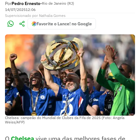
Por
Pedro Ernesto
•
Rio de Janeiro (RJ)
14/07/2025
12:06
Supervisionado
por
Nathalia Gomes
Favorite o Lance! no Google
Chelsea: campeão do Mundial de Clubes da Fifa de 2025 (Foto: Angela
Weiss/AFP)
O
Chelsea
vive uma das melhores fases de