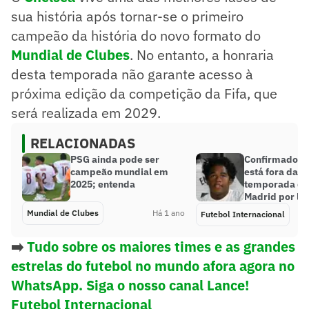
sua história após tornar-se o primeiro
campeão da história do novo formato do
Mundial de Clubes
. No entanto, a honraria
desta temporada não garante acesso à
próxima edição da competição da Fifa, que
será realizada em 2029.
RELACIONADAS
PSG ainda pode ser
Confirmado: E
campeão mundial em
está fora da p
2025; entenda
temporada do
Madrid por le
Mundial de Clubes
Há 1 ano
Futebol Internacional
➡️
Tudo sobre os maiores times e as grandes
estrelas do futebol no mundo afora agora no
WhatsApp. Siga o nosso canal Lance!
Futebol Internacional