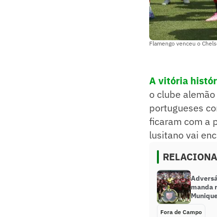
Flamengo venceu o Chelse
A vitória histó
o clube alemão
portugueses co
ficaram com a p
lusitano vai enc
RELACION
Adversá
manda r
Munique:
Fora de Campo