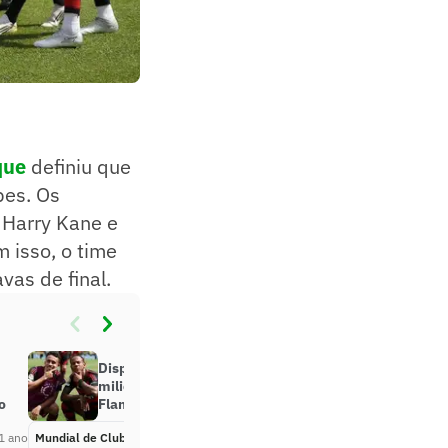
que
definiu que
bes. Os
 Harry Kane e
 isso, o time
vas de final.
Disputa no elenco e premiação
milionária: o que motiva o
o
Flamengo contra o LAFC
1 ano
Mundial de Clubes
Há 1 ano