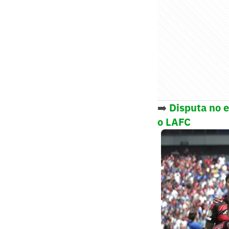
➡️
Disputa no e
o LAFC