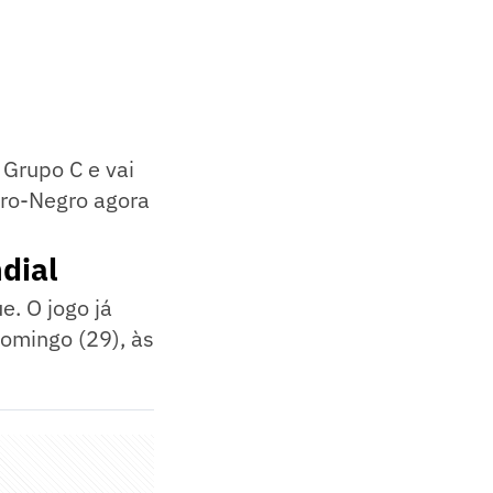
 Grupo C e vai
bro-Negro agora
dial
e. O jogo já
domingo (29), às