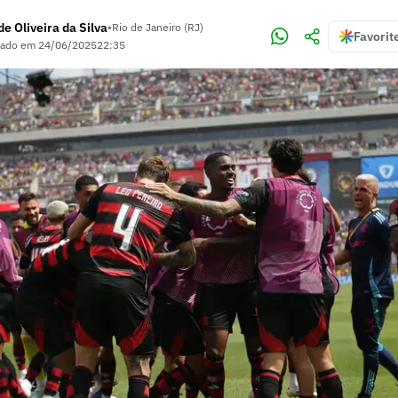
e Oliveira da Silva
•
Rio de Janeiro (RJ)
Favorit
zado em
24/06/2025
22:35