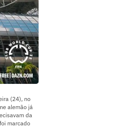
ira (24), no
ime alemão já
recisavam da
 foi marcado