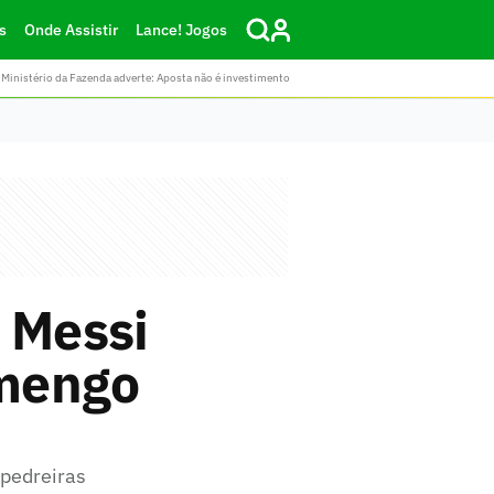
s
Onde Assistir
Lance! Jogos
Ministério da Fazenda adverte: Aposta não é investimento
 Messi
amengo
 pedreiras