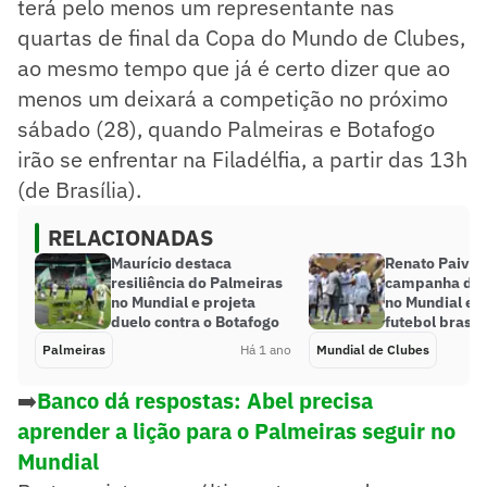
terá pelo menos um representante nas
quartas de final da Copa do Mundo de Clubes,
ao mesmo tempo que já é certo dizer que ao
menos um deixará a competição no próximo
sábado (28), quando Palmeiras e Botafogo
irão se enfrentar na Filadélfia, a partir das 13h
(de Brasília).
RELACIONADAS
Maurício destaca
Renato Paiva
resiliência do Palmeiras
campanha do 
no Mundial e projeta
no Mundial e e
duelo contra o Botafogo
futebol brasil
Palmeiras
Há 1 ano
Mundial de Clubes
➡️
Banco dá respostas: Abel precisa
aprender a lição para o Palmeiras seguir no
Mundial