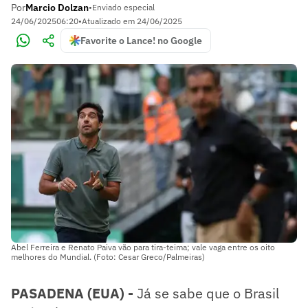
Por
Marcio Dolzan
•
Enviado especial
24/06/2025
06:20
•
Atualizado em
24/06/2025
Favorite o Lance! no Google
Abel Ferreira e Renato Paiva vão para tira-teima; vale vaga entre os oito
melhores do Mundial. (Foto: Cesar Greco/Palmeiras)
PASADENA (EUA) -
Já se sabe que o Brasil