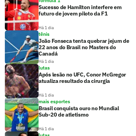
fórmula 1
Sucesso de Hamilton interfere em
futuro de jovem piloto da F1
Há 1 dia
tênis
João Fonseca tenta quebrar jejum de
22 anos do Brasil no Masters do
Canadá
Há 1 dia
lutas
Após lesão no UFC, Conor McGregor
atualiza resultado da cirurgia
Há 1 dia
mais esportes
Brasil conquista ouro no Mundial
Sub-20 de atletismo
Há 1 dia
lutas