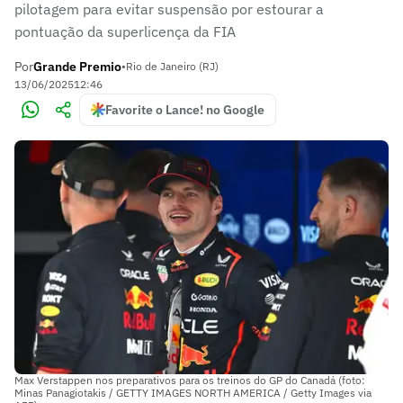
pilotagem para evitar suspensão por estourar a
pontuação da superlicença da FIA
Por
Grande Premio
•
Rio de Janeiro (RJ)
13/06/2025
12:46
Favorite o Lance! no Google
Max Verstappen nos preparativos para os treinos do GP do Canadá (foto:
Minas Panagiotakis / GETTY IMAGES NORTH AMERICA / Getty Images via