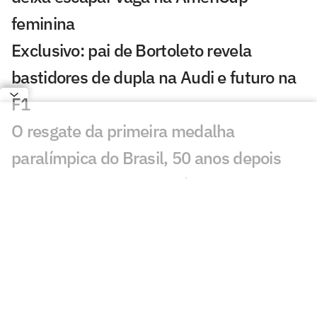
feminina
Exclusivo: pai de Bortoleto revela
bastidores de dupla na Audi e futuro na
F1
O resgate da primeira medalha
paralímpica do Brasil, 50 anos depois
Minas apresenta novo técnico e
confirma três reforços para a temporada
Gabi Guimarães é apontada como
melhor ponteira do mundo por rivais
durante a VNL