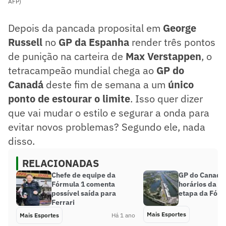
AFP)
Depois da pancada proposital em
George
Russell
no
GP da Espanha
render três pontos
de punição na carteira de
Max Verstappen
, o
tetracampeão mundial chega ao
GP do
Canadá
deste fim de semana a um
único
ponto de estourar o limite
. Isso quer dizer
que vai mudar o estilo e segurar a onda para
evitar novos problemas? Segundo ele, nada
disso.
RELACIONADAS
Chefe de equipe da
GP do Canadá:
Fórmula 1 comenta
horários da p
possível saída para
etapa da Fórm
Ferrari
Mais Esportes
Mais Esportes
Há 1 ano