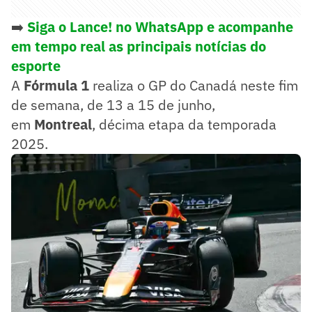
➡️
Siga o Lance! no WhatsApp e acompanhe
em tempo real as principais notícias do
esporte
A
Fórmula 1
realiza o GP do Canadá neste fim
de semana, de 13 a 15 de junho,
em
Montreal
, décima etapa da temporada
2025.