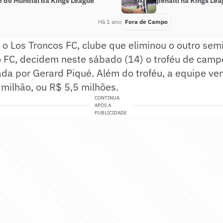
 do Mundial da Kings League
pênalti na Kings Le
Há 1 ano
Fora de Campo
 o Los Troncos FC, clube que eliminou o outro semi
xo FC, decidem neste sábado (14) o troféu de cam
da por Gerard Piqué. Além do troféu, a equipe ve
milhão, ou R$ 5,5 milhões.
CONTINUA
APÓS A
PUBLICIDADE