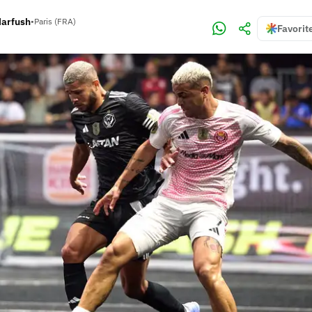
Harfush
•
Paris (FRA)
Favorit