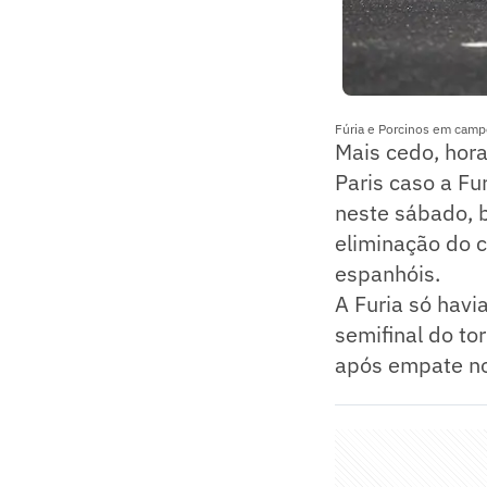
Fúria e Porcinos em camp
Mais cedo, hora
Paris caso a Fu
neste sábado, b
eliminação do c
espanhóis.
A Furia só havi
semifinal do to
após empate no