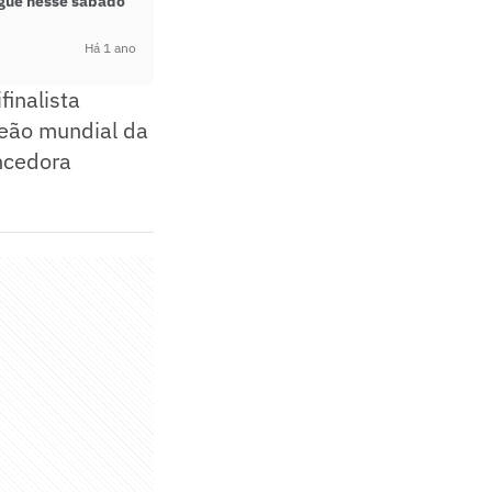
ague nesse sábado
Há 1 ano
finalista
peão mundial da
ncedora