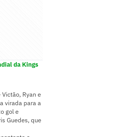
ndial da Kings
 Victão, Ryan e
Na virada para a
o gol e
ris Guedes, que