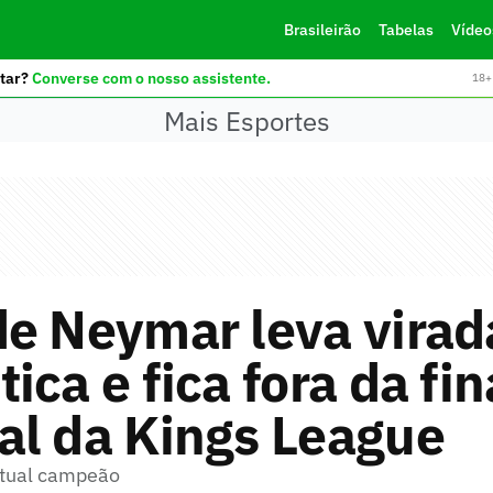
Brasileirão
Tabelas
Vídeo
tar?
Converse com o nosso assistente.
18+ 
Mais Esportes
de Neymar leva virad
ica e fica fora da fin
al da Kings League
atual campeão