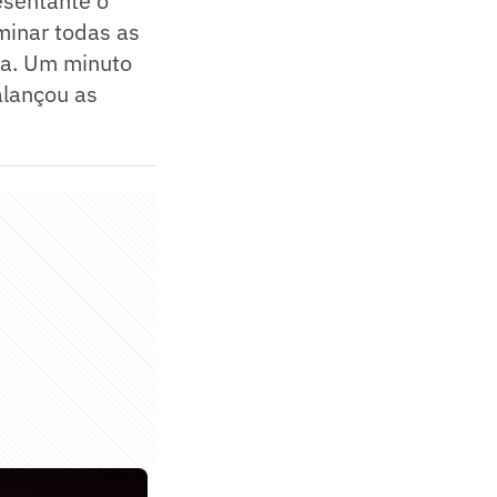
esentante o
minar todas as
pa. Um minuto
alançou as