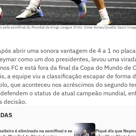
o pela semifinal do Mundial da Kings League (Foto: Omar Arnau/Quality Sport Ima
pós abrir uma sonora vantagem de 4 a 1 no placar,
eymar como um dos presidentes, levou uma virada
nos FC e está fora da final da Copa do Mundo de 
s, a equipe viu a classificação escapar de forma
uplo, que aconteceu nos acréscimos do segundo te
 defendem o status de atual campeão mundial, enf
a decisão.
ADAS
sileiro é eliminado na semifinal e se
Piqué diz que Neym