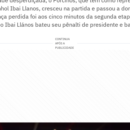
ade desperdiçada, o Porcinos, que tem como repr
ol Ibai Llanos, cresceu na partida e passou a do
nça perdida foi aos cinco minutos da segunda eta
io Ibai Llános bateu seu pênalti de presidente e b
CONTINUA
APÓS A
PUBLICIDADE