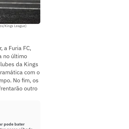
ges/Kings League)
 a Furia FC,
 no último
Clubes da Kings
 dramática com o
mpo. No fim, os
rentarão outro
ar pode bater