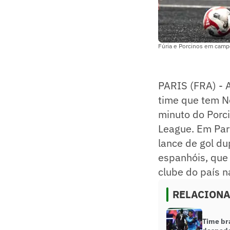
Fúria e Porcinos em camp
PARIS (FRA) - A
time que tem N
minuto do Porci
League. Em Pari
lance de gol d
espanhóis, que
clube do país n
RELACION
Time bra