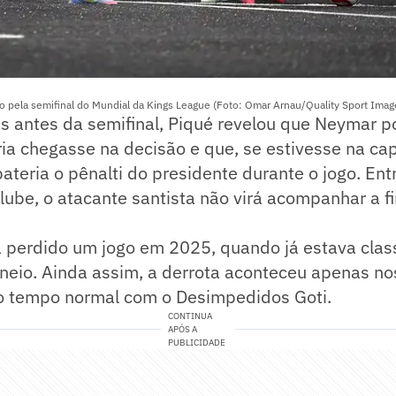
o pela semifinal do Mundial da Kings League (Foto: Omar Arnau/Quality Sport Ima
s antes da semifinal, Piqué revelou que Neymar po
ria chegasse na decisão e que, se estivesse na cap
ateria o pênalti do presidente durante o jogo. Ent
lube, o atacante santista não virá acompanhar a fi
a perdido um jogo em 2025, quando já estava class
rneio. Ainda assim, a derrota aconteceu apenas no
 tempo normal com o Desimpedidos Goti.
CONTINUA
APÓS A
PUBLICIDADE