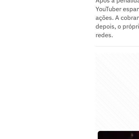
Após a penalid
YouTuber espanh
ações. A cobra
depois, o própr
redes.