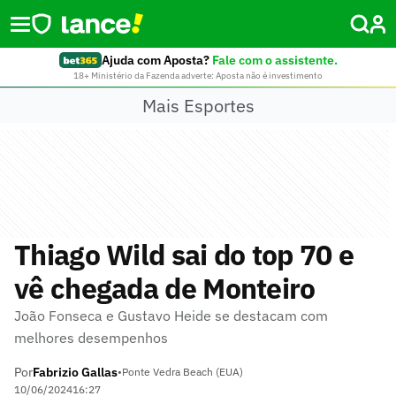
Ajuda com Aposta?
Fale com o assistente.
18+ Ministério da Fazenda adverte: Aposta não é investimento
Mais Esportes
Thiago Wild sai do top 70 e
vê chegada de Monteiro
João Fonseca e Gustavo Heide se destacam com
melhores desempenhos
Por
Fabrizio Gallas
•
Ponte Vedra Beach (EUA)
10/06/2024
16:27