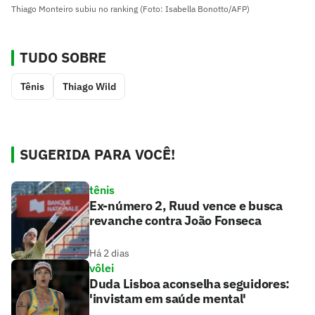
Thiago Monteiro subiu no ranking (Foto: Isabella Bonotto/AFP)
TUDO SOBRE
Tênis
Thiago Wild
SUGERIDA PARA VOCÊ!
tênis
Ex-número 2, Ruud vence e busca
revanche contra João Fonseca
Há 2 dias
vôlei
Duda Lisboa aconselha seguidores:
'invistam em saúde mental'