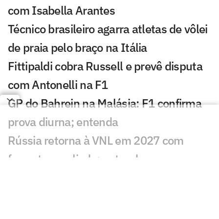
com Isabella Arantes
Técnico brasileiro agarra atletas de vôlei
de praia pelo braço na Itália
Fittipaldi cobra Russell e prevê disputa
com Antonelli na F1
GP do Bahrein na Malásia: F1 confirma
prova diurna; entenda
Rússia retorna à VNL em 2027 com
formato ampliado; entenda
Incêndio destrói apartamento de Kayky
Mota, nadador olímpico pelo Brasil
Campeão olímpico da praia substituirá