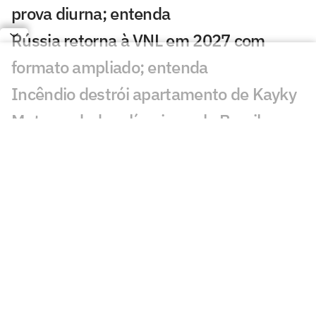
prova diurna; entenda
Rússia retorna à VNL em 2027 com
formato ampliado; entenda
Incêndio destrói apartamento de Kayky
Mota, nadador olímpico pelo Brasil
Campeão olímpico da praia substituirá
Darlan na quadra
São Paulo recebe Mundial de Clubes
Feminino de Vôlei 2026
Dana White 'celebra dia' após morte de
lutador do UFC e sofre críticas: 'Burrice'
KD compara 76ers de LeBron a Warriors