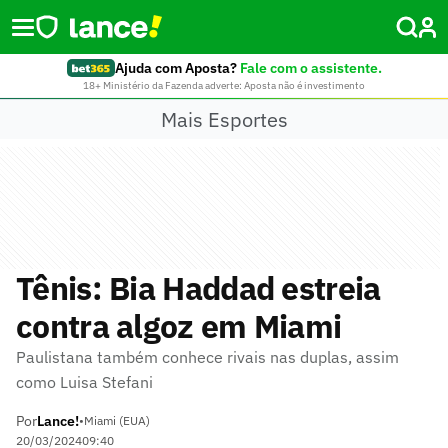
Ajuda com Aposta?
Fale com o assistente.
18+ Ministério da Fazenda adverte: Aposta não é investimento
Mais Esportes
Tênis: Bia Haddad estreia
contra algoz em Miami
Paulistana também conhece rivais nas duplas, assim
como Luisa Stefani
Por
Lance!
•
Miami (EUA)
20/03/2024
09:40