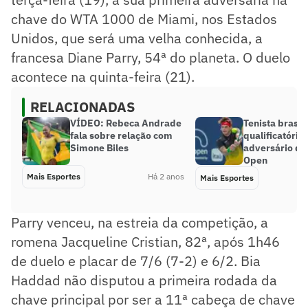
chave do WTA 1000 de Miami, nos Estados
Unidos, que será uma velha conhecida, a
francesa Diane Parry, 54ª do planeta. O duelo
acontece na quinta-feira (21).
RELACIONADAS
VÍDEO: Rebeca Andrade
Tenista brasil
fala sobre relação com
qualificatório
Simone Biles
adversário do
Open
Mais Esportes
Há 2 anos
Mais Esportes
Parry venceu, na estreia da competição, a
romena Jacqueline Cristian, 82ª, após 1h46
de duelo e placar de 7/6 (7-2) e 6/2. Bia
Haddad não disputou a primeira rodada da
chave principal por ser a 11ª cabeça de chave