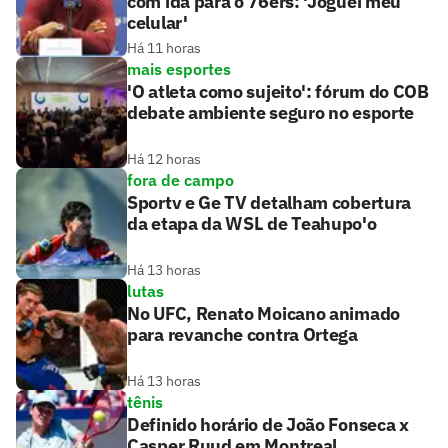
com ida para o 76ers: 'Joguei meu
celular'
Há 11 horas
mais esportes
'O atleta como sujeito': fórum do COB
debate ambiente seguro no esporte
Há 12 horas
fora de campo
Sportv e Ge TV detalham cobertura
da etapa da WSL de Teahupo'o
Há 13 horas
lutas
No UFC, Renato Moicano animado
para revanche contra Ortega
Há 13 horas
tênis
Definido horário de João Fonseca x
Casper Ruud em Montreal