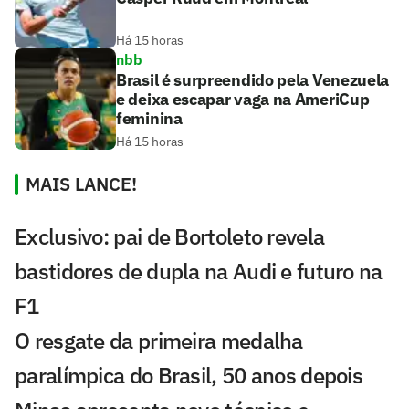
Há 15 horas
nbb
Brasil é surpreendido pela Venezuela
e deixa escapar vaga na AmeriCup
feminina
Há 15 horas
MAIS LANCE!
Exclusivo: pai de Bortoleto revela
bastidores de dupla na Audi e futuro na
F1
O resgate da primeira medalha
paralímpica do Brasil, 50 anos depois