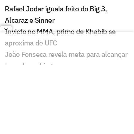
Rafael Jodar iguala feito do Big 3,
Alcaraz e Sinner
Invicto no MMA, primo de Khabib se
aproxima de UFC
João Fonseca revela meta para alcançar
topo do ranking
Bortoleto discorda de Verstappen na F1:
'Devemos ser capazes'
Rafael Câmara mira vaga ao lado de
Bortoleto na F1
Laura Pigossi fica a um passo da
liderança do tênis brasileiro