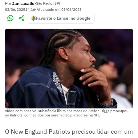
Por
Dan Lacalle
•
São Paulo (SP)
03/06/2025
14:16
•
Atualizado em
03/06/2025
Favorite o Lance! no Google
Vídeo com possível substância ilícita nas mãos de Stefon Diggs preocupou
os Patriots, conhecidos por serem disciplinadores na NFL
O New England Patriots precisou lidar com um