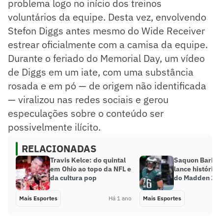
problema logo no início dos treinos
voluntários da equipe. Desta vez, envolvendo
Stefon Diggs antes mesmo do Wide Receiver
estrear oficialmente com a camisa da equipe.
Durante o feriado do Memorial Day, um vídeo
de Diggs em um iate, com uma substância
rosada e em pó — de origem não identificada
— viralizou nas redes sociais e gerou
especulações sobre o conteúdo ser
possivelmente ilícito.
RELACIONADAS
Travis Kelce: do quintal
Saquon Barkl
em Ohio ao topo da NFL e
lance históric
da cultura pop
do Madden 26
Mais Esportes
Há 1 ano
Mais Esportes