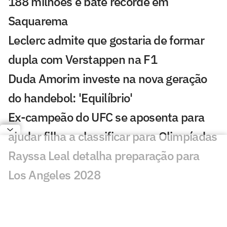
188 milhões e bate recorde em
Saquarema
Leclerc admite que gostaria de formar
dupla com Verstappen na F1
Duda Amorim investe na nova geração
do handebol: 'Equilíbrio'
Ex-campeão do UFC se aposenta para
ajudar filha a classificar para Olimpíadas
Rayssa Leal detalha preparação para
Los Angeles 2028
Alex Poatan volta a atacar atitude de
árbitro do UFC: 'Cabe a ele intervir'