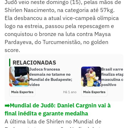
Judô veio neste domingo (15), pelas mãos de
Shirlen Nascimento, na categoria até 57kg.
Ela desbancou a atual vice-campeã olímpica
logo na estreia, passou pela repescagem e
conquistou o bronze na luta contra Maysa
Pardayeva, do Turcumenistão, no golden
score.
RELACIONADAS
Judoca francesa
Brasil varre a
desmaia no tatame no
finaliza etapa
Mundial de Budapeste;
masculina com
vídeo
positivo
Mais Esportes
Há 1 ano
Mais Esportes
➡️Mundial de Judô: Daniel Cargnin vai à
final inédita e garante medalha
A última luta de Shirlen no Mundial de