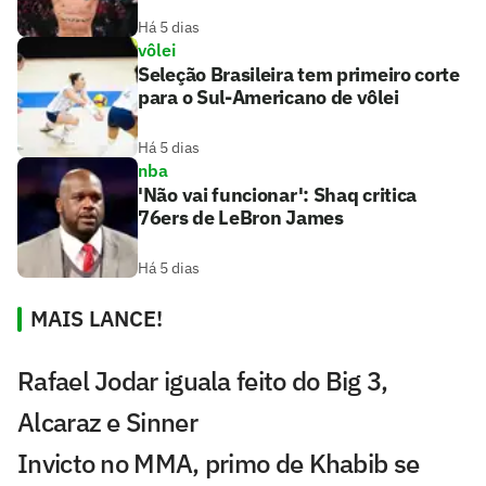
Há 5 dias
vôlei
Seleção Brasileira tem primeiro corte
para o Sul-Americano de vôlei
Há 5 dias
nba
'Não vai funcionar': Shaq critica
76ers de LeBron James
Há 5 dias
MAIS LANCE!
Rafael Jodar iguala feito do Big 3,
Alcaraz e Sinner
Invicto no MMA, primo de Khabib se