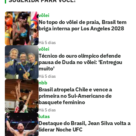
vôlei
No topo do vôlei de praia, Brasil tem
briga interna por Los Angeles 2028
Há 5 dias
vôlei
Técnico do ouro olímpico defende
pausa de Duda no vôlei: 'Entregou
muito'
Há 5 dias
nbb
Brasil atropela Chile e vence a
primeira no Sul-Americano de
basquete feminino
Há 5 dias
lutas
Destaque do Brasil, Jean Silva volta a
liderar Noche UFC