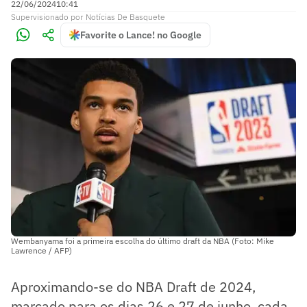
22/06/2024
10:41
Supervisionado
por
Notícias De Basquete
Favorite o Lance! no Google
Wembanyama foi a primeira escolha do último draft da NBA (Foto: Mike
Lawrence / AFP)
Aproximando-se do NBA Draft de 2024,
marcado para os dias 26 e 27 de junho, cada