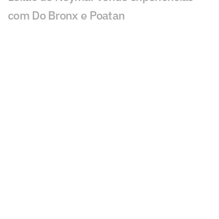
com Do Bronx e Poatan
Equipe de Bortoleto abre mão de
evoluções no motor para mirar 2028
Charles do Bronx lamenta morte de
Puro Osso: 'Como vou entrar no
tatame?'
Veja os lances de João Fonseca x
Tsitsipas em Montreal
Sabalenka revela foco após pausa:
'Estava pronta para lutar'
GP de São Paulo de F1 abre venda final