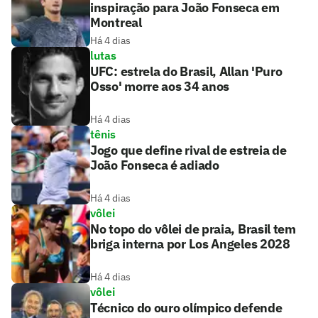
inspiração para João Fonseca em
Montreal
Há 4 dias
lutas
UFC: estrela do Brasil, Allan 'Puro
Osso' morre aos 34 anos
Há 4 dias
tênis
Jogo que define rival de estreia de
João Fonseca é adiado
Há 4 dias
vôlei
No topo do vôlei de praia, Brasil tem
briga interna por Los Angeles 2028
Há 4 dias
vôlei
Técnico do ouro olímpico defende