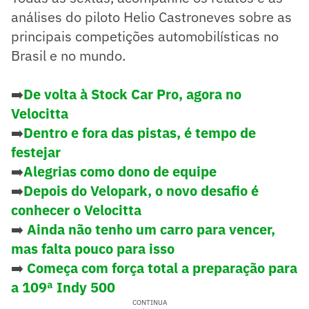
análises do piloto Helio Castroneves sobre as
principais competições automobilísticas no
Brasil e no mundo.
➡️
De volta à Stock Car Pro, agora no
Velocitta
➡️
Dentro e fora das pistas, é tempo de
festejar
➡️
Alegrias como dono de equipe
➡️
Depois do Velopark, o novo desafio é
conhecer o Velocitta
➡️
Ainda não tenho um carro para vencer,
mas falta pouco para isso
➡️
Começa com força total a preparação para
a 109ª Indy 500
CONTINUA