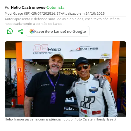
Por
Helio Castroneves
Colunista
•
Mogi Guaçu (SP)
•
25/07/2025
16:37
•
Atualizado em
24/10/2025
Autor apresenta e defende suas ideias e opiniões, esse texto não reflete
necessariamente a opinião do Lance!
Favorite o Lance! no Google
Helio firmou parceria com a agência hublub (Foto Carsten Horst/Hyset)