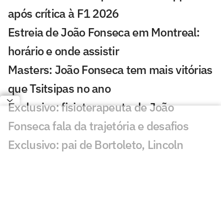
após crítica à F1 2026
Estreia de João Fonseca em Montreal:
horário e onde assistir
Masters: João Fonseca tem mais vitórias
que Tsitsipas no ano
Exclusivo: fisioterapeuta de João
Fonseca fala da trajetória e desafios
Exclusivo: pai de Bortoleto, Lincoln
Oliveira rebate acusações sobre gestão
da Stock Car
Zverev reedita dupla com ex-parceiro de
João Fonseca em Montreal