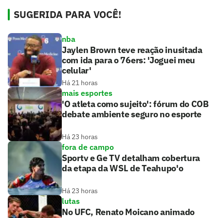
SUGERIDA PARA VOCÊ!
nba
Jaylen Brown teve reação inusitada
com ida para o 76ers: 'Joguei meu
celular'
Há 21 horas
mais esportes
'O atleta como sujeito': fórum do COB
debate ambiente seguro no esporte
Há 23 horas
fora de campo
Sportv e Ge TV detalham cobertura
da etapa da WSL de Teahupo'o
Há 23 horas
lutas
No UFC, Renato Moicano animado