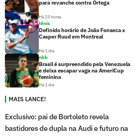
para revanche contra Ortega
Há 23 horas
tênis
Definido horário de João Fonseca x
Casper Ruud em Montreal
Há 1 dia
nbb
Brasil é surpreendido pela Venezuela
e deixa escapar vaga na AmeriCup
feminina
Há 1 dia
MAIS LANCE!
Exclusivo: pai de Bortoleto revela
bastidores de dupla na Audi e futuro na