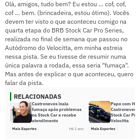
Olá, amigos, tudo bem? Eu estou … cof, cof,
cof … bem. (brincadeira, estou ótimo). Vocês
devem ter visto o que aconteceu comigo na
quarta etapa do BRB Stock Car Pro Series,
realizada no final de semana que passou no
Autódromo do Velocitta, em minha estreia
nessa pista. Se eu tivesse de resumir numa
única palavra a rodada, essa seria "fumaça".
Mas antes de explicar o que aconteceu, quero
falar da pista.
RELACIONADAS
Castroneves inala
Papo com Hel
fumaça após problemas
Castroneves: 
na Stock Car e recebe
Stock Car Pro,
atendimento
Velocitta
Mais Esportes
Há 1 ano
Mais Esportes