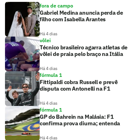
fora de campo
Gabriel Medina anuncia perda de
filho com Isabella Arantes
Há 4 dias
vôlei
Técnico brasileiro agarra atletas de
vôlei de praia pelo braço na Itália
Há 4 dias
fórmula 1
Fittipaldi cobra Russell e prevê
disputa com Antonelli na F1
Há 4 dias
fórmula 1
GP do Bahrein na Malásia: F1
confirma prova diurna; entenda
Há 4 dias