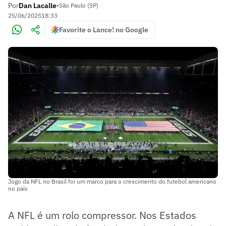
Por
Dan Lacalle
•
São Paulo (SP)
25/06/2025
18:33
Favorite o Lance! no Google
Jogo da NFL no Brasil foi um marco para o crescimento do futebol americano
no país
A NFL é um rolo compressor. Nos Estados