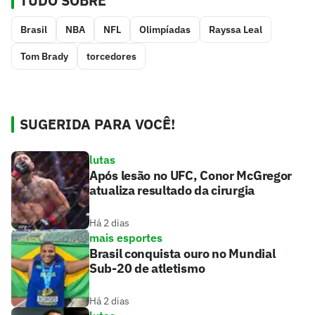
TUDO SOBRE
Brasil
NBA
NFL
Olimpíadas
Rayssa Leal
Tom Brady
torcedores
SUGERIDA PARA VOCÊ!
lutas
Após lesão no UFC, Conor McGregor
atualiza resultado da cirurgia
Há 2 dias
mais esportes
Brasil conquista ouro no Mundial
Sub-20 de atletismo
Há 2 dias