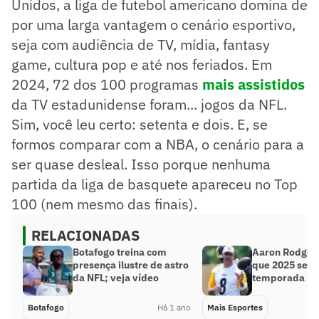
Unidos, a liga de futebol americano domina de
por uma larga vantagem o cenário esportivo,
seja com audiência de TV, mídia, fantasy
game, cultura pop e até nos feriados. Em
2024, 72 dos 100 programas
mais assistidos
da TV estadunidense foram... jogos da NFL.
Sim, você leu certo: setenta e dois. E, se
formos comparar com a NBA, o cenário para a
ser quase desleal. Isso porque nenhuma
partida da liga de basquete apareceu no Top
100 (nem mesmo das finais).
RELACIONADAS
Botafogo treina com
Aaron Rodger
presença ilustre de astro
que 2025 será
da NFL; veja vídeo
temporada na
Botafogo
Há 1 ano
Mais Esportes