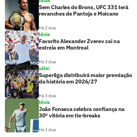
lutas
Sem Charles do Bronx, UFC 331 terá
revanches de Pantoja e Moicano
Há 2 dias
tênis
Favorito Alexander Zverev cai na
estreia em Montreal
Há 3 dias
vôlei
Superliga distribuirá maior premiação
da história em 2026/27
Há 3 dias
tênis
João Fonseca celebra confiança na
30ª vitória em tie-breaks
Há 3 dias