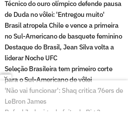
Técnico do ouro olímpico defende pausa
de Duda no vôlei: 'Entregou muito'
Brasil atropela Chile e vence a primeira
no Sul-Americano de basquete feminino
Destaque do Brasil, Jean Silva volta a
liderar Noche UFC
Seleção Brasileira tem primeiro corte
para o Sul-Americano de vôlei
'Não vai funcionar': Shaq critica 76ers de
LeBron James
Rafael Jodar iguala feito do Big 3,
Alcaraz e Sinner