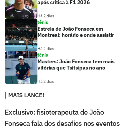
após crítica à F1 2026
Há 2 dias
tênis
Estreia de João Fonseca em
Montreal: horário e onde assistir
Há 2 dias
tênis
Masters: João Fonseca tem mais
vitórias que Tsitsipas no ano
Há 2 dias
MAIS LANCE!
Exclusivo: fisioterapeuta de João
Fonseca fala dos desafios nos eventos