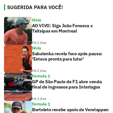
SUGERIDA PARA VOCÊ!
tênis
AO VIVO: Siga João Fonseca x
Tsitsipas em Montreal
Há 2 dias
tênis
Sabalenka revela foco após pausa:
'Estava pronta para lutar'
Há 2 dias
fórmula 1
GP de São Paulo de F1 abre venda
final de ingressos para Interlagos
Há 2 dias
fórmula 1
Bortoleto recebe apoio de Verstappen