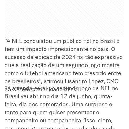
"A NFL conquistou um público fiel no Brasil e
tem um impacto impressionante no país. O
sucesso da edição de 2024 foi tão expressivo
que a realização de um segundo jogo mostra
como o futebol americano tem crescido entre
os brasileiros", afirmou Lisandro Lopez, CMO
Já a venda geral do segundo jogo da NFL no
da XP, em comunicado oficial.
Brasil vai abrir no dia 12 de junho, quinta-
feira, dia dos namorados. Uma surpresa e
tanto para quem quiser presentear o
companheiro ou companheira. Isso, claro,
caso consiga as entradas na plataforma de