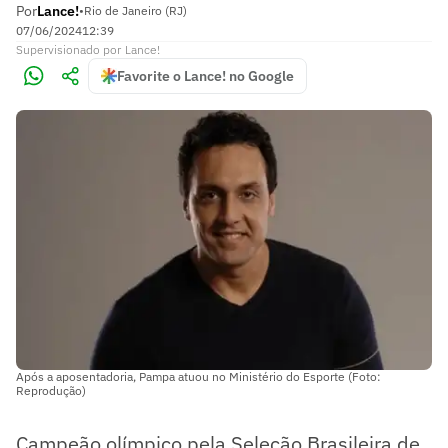
Por
Lance!
•
Rio de Janeiro (RJ)
07/06/2024
12:39
Supervisionado
por
Lance!
Favorite o Lance! no Google
Após a aposentadoria, Pampa atuou no Ministério do Esporte (Foto:
Reprodução)
Campeão olímpico pela Seleção Brasileira de