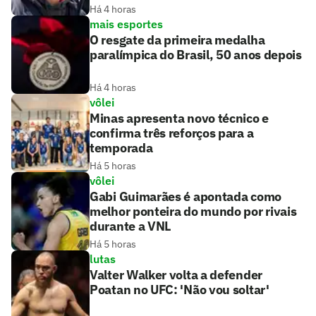
Há 4 horas
mais esportes
O resgate da primeira medalha
paralímpica do Brasil, 50 anos depois
Há 4 horas
vôlei
Minas apresenta novo técnico e
confirma três reforços para a
temporada
Há 5 horas
vôlei
Gabi Guimarães é apontada como
melhor ponteira do mundo por rivais
durante a VNL
Há 5 horas
lutas
Valter Walker volta a defender
Poatan no UFC: 'Não vou soltar'