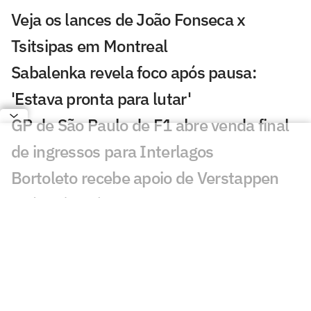
Veja os lances de João Fonseca x
Tsitsipas em Montreal
Sabalenka revela foco após pausa:
'Estava pronta para lutar'
GP de São Paulo de F1 abre venda final
de ingressos para Interlagos
Bortoleto recebe apoio de Verstappen
após crítica à F1 2026
Estreia de João Fonseca em Montreal:
horário e onde assistir
Masters: João Fonseca tem mais vitórias
que Tsitsipas no ano