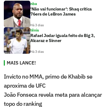
nba
'Não vai funcionar': Shaq critica
76ers de LeBron James
Há 3 dias
tênis
Rafael Jodar iguala feito do Big 3,
Alcaraz e Sinner
Há 3 dias
MAIS LANCE!
Invicto no MMA, primo de Khabib se
aproxima de UFC
João Fonseca revela meta para alcançar
topo do ranking