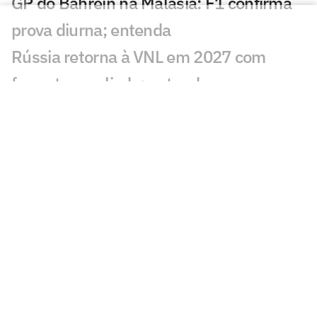
GP do Bahrein na Malásia: F1 confirma
prova diurna; entenda
Rússia retorna à VNL em 2027 com
formato ampliado; entenda
Incêndio destrói apartamento de Kayky
Mota, nadador olímpico pelo Brasil
Campeão olímpico da praia substituirá
Darlan na quadra
São Paulo recebe Mundial de Clubes
Feminino de Vôlei 2026
Dana White 'celebra dia' após morte de
lutador do UFC e sofre críticas: 'Burrice'