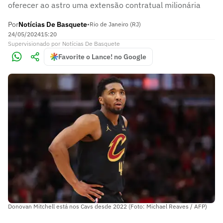
oferecer ao astro uma extensão contratual milionária
Por
Notícias De Basquete
•
Rio de Janeiro (RJ)
24/05/2024
15:20
Supervisionado
por
Notícias De Basquete
Favorite o Lance! no Google
Donovan Mitchell está nos Cavs desde 2022 (Foto: Michael Reaves / AFP)