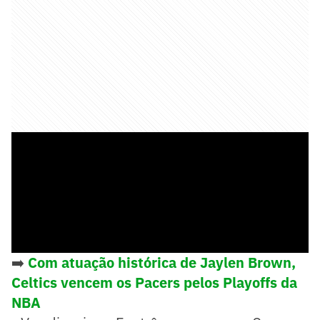
➡️
Com atuação histórica de Jaylen Brown,
Celtics vencem os Pacers pelos Playoffs da
NBA