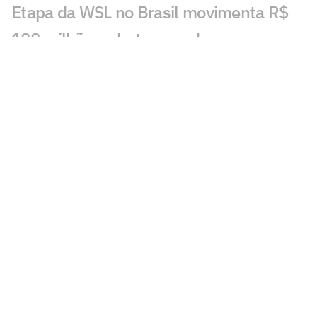
Etapa da WSL no Brasil movimenta R$
188 milhões e bate recorde em
Saquarema
Leclerc admite que gostaria de formar
dupla com Verstappen na F1
Duda Amorim investe na nova geração
do handebol: 'Equilíbrio'
Ex-campeão do UFC se aposenta para
ajudar filha a classificar para Olimpíadas
Rayssa Leal detalha preparação para
Los Angeles 2028
Alex Poatan volta a atacar atitude de