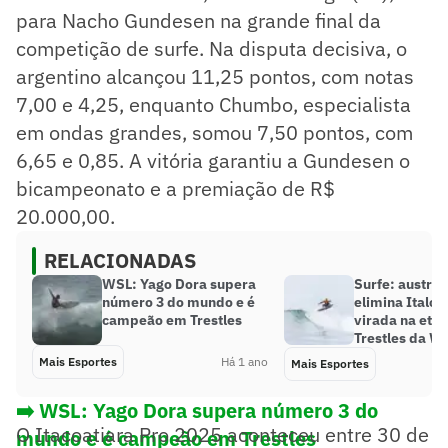
para Nacho Gundesen na grande final da
competição de surfe. Na disputa decisiva, o
argentino alcançou 11,25 pontos, com notas
7,00 e 4,25, enquanto Chumbo, especialista
em ondas grandes, somou 7,50 pontos, com
6,65 e 0,85. A vitória garantiu a Gundesen o
bicampeonato e a premiação de R$
20.000,00.
RELACIONADAS
WSL: Yago Dora supera
Surfe: austral
número 3 do mundo e é
elimina Italo 
campeão em Trestles
virada na eta
Trestles da W
Mais Esportes
Há 1 ano
Mais Esportes
➡️ WSL: Yago Dora supera número 3 do
O Itacoatiara Pro 2025 aconteceu entre 30 de
mundo e é campeão em Trestles