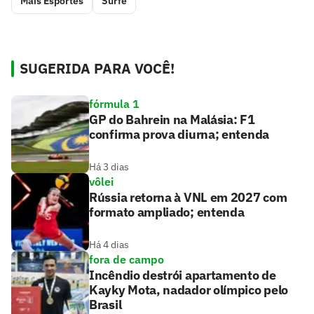
Mais Esportes
Surfe
SUGERIDA PARA VOCÊ!
fórmula 1
GP do Bahrein na Malásia: F1
confirma prova diurna; entenda
Há 3 dias
vôlei
Rússia retorna à VNL em 2027 com
formato ampliado; entenda
Há 4 dias
fora de campo
Incêndio destrói apartamento de
Kayky Mota, nadador olímpico pelo
Brasil