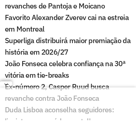
revanches de Pantoja e Moicano
Favorito Alexander Zverev cai na estreia
em Montreal
Superliga distribuirá maior premiação da
história em 2026/27
João Fonseca celebra confiança na 30ª
vitória em tie-breaks
Ex-número 2, Casper Ruud busca
revanche contra João Fonseca
Duda Lisboa aconselha seguidores:
'invistam em saúde mental'
Fora de Cincinnati, Alcaraz tem plano B