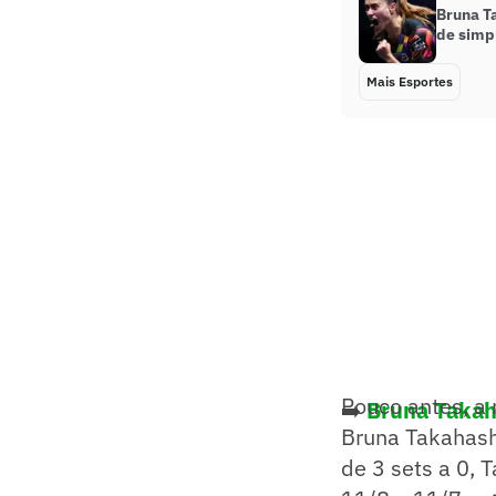
Bruna T
de simp
Mais Esportes
Pouco antes, a 
➡️
Bruna Takah
Bruna Takahashi
de 3 sets a 0, 