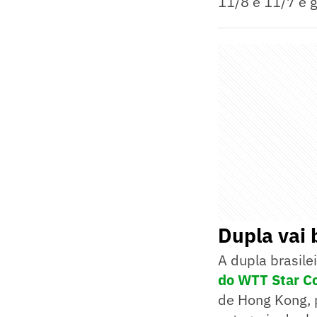
11/8 e 11/7 e g
Dupla vai 
A dupla brasile
do WTT Star C
de Hong Kong, 