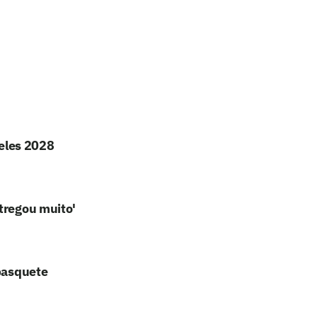
geles 2028
tregou muito'
 basquete