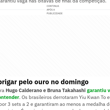
arantiu vaga nas oitavas de final da competição.
CONTINUA
APÓS A
PUBLICIDADE
brigar pelo ouro no domingo
ira
Hugo Calderano e Bruna Takahashi
garantiu 
ontender
. Os brasileiros derrotaram Yiu Kwan To 
por 3 sets a 2 e garantiram ao menos a medalha d