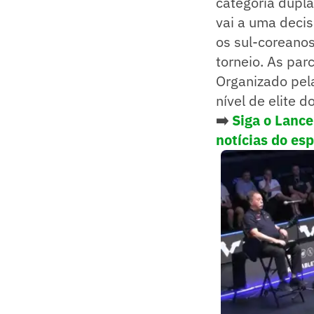
categoria dupla
vai a uma deci
os sul-coreano
torneio. As par
Organizado pel
nível de elite 
➡️
Siga o Lanc
notícias do es