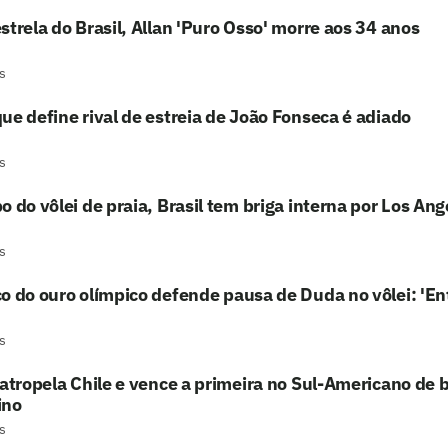
strela do Brasil, Allan 'Puro Osso' morre aos 34 anos
s
ue define rival de estreia de João Fonseca é adiado
s
o do vôlei de praia, Brasil tem briga interna por Los An
s
o do ouro olímpico defende pausa de Duda no vôlei: 'En
s
 atropela Chile e vence a primeira no Sul-Americano de
ino
s