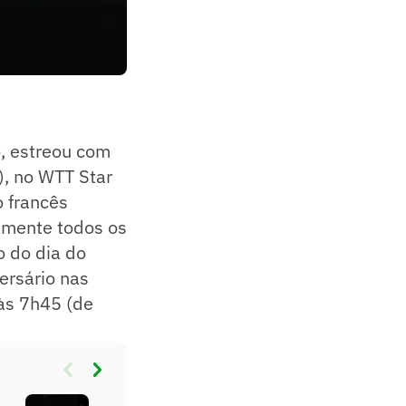
, estreou com
), no WTT Star
o francês
camente todos os
o do dia do
ersário nas
 às 7h45 (de