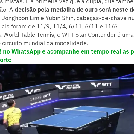
s mistas. É a primeira vez que a dupla, que tamb
são. A
decisão pela medalha de ouro será neste 
s Jonghoon Lim e Yubin Shin, cabeças-de-chave n
ciais foram de 11/9, 11/4, 6/11, 6/11 e 11/6.
a World Table Tennis, o WTT Star Contender é um
do circuito mundial da modalidade.
e! no WhatsApp e acompanhe em tempo real as p
porte