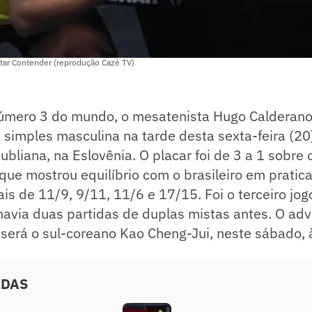
tar Contender (reprodução Cazé TV)
 número 3 do mundo, o mesatenista Hugo Calderano
e simples masculina na tarde desta sexta-feira (20
ubliana, na Eslovênia. O placar foi de 3 a 1 sobre 
 que mostrou equilíbrio com o brasileiro em prati
ais de 11/9, 9/11, 11/6 e 17/15. Foi o terceiro jog
e havia duas partidas de duplas mistas antes. O adv
l será o sul-coreano Kao Cheng-Jui, neste sábado,
ADAS