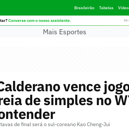
Brasileirão
Tabelas
Vídeo
tar?
Converse com o nosso assistente.
18+ 
Mais Esportes
alderano vence jogo 
reia de simples no 
Contender
tavas de final será o sul-coreano Kao Cheng-Jui