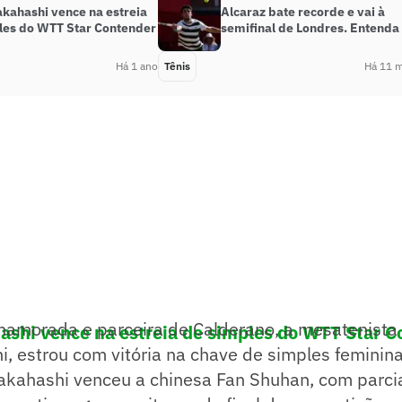
akahashi vence na estreia
Alcaraz bate recorde e vai à
les do WTT Star Contender
semifinal de Londres. Entenda
Há 1 ano
Tênis
Há 11 
namorada e parceira de Calderano, a mesatenista 
ashi vence na estreia de simples do WTT Star C
, estrou com vitória na chave de simples feminin
Takahashi venceu a chinesa Fan Shuhan, com parci