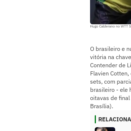
Hugo Calderano no WTT S
O brasileiro e
vitória na chav
Contender de Li
Flavien Cotten,
sets, com parci
brasileiro - el
oitavas de fina
Brasília).
RELACION