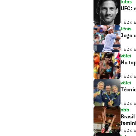
lutas
UFC: e
Há 2 dia
tênis
Jogo q
Há 2 dia
vôlei
No top
Há 2 dia
vôlei
Técnic
Há 2 dia
nbb
Brasil
femin
Há 2 dia