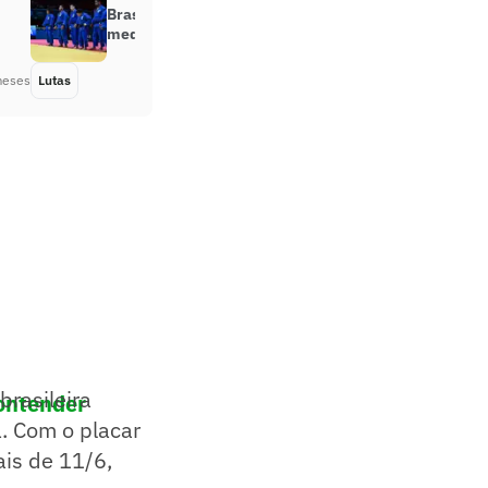
Brasil cai para o Japão e fica sem
medalha no Mundial de Judô
meses
Lutas
Há 1 ano
brasileira
ontender
a. Com o placar
ais de 11/6,