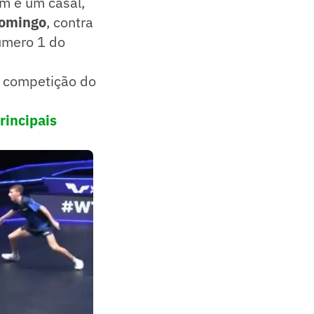
ém é um casal,
domingo
, contra
úmero 1 do
a competição do
rincipais