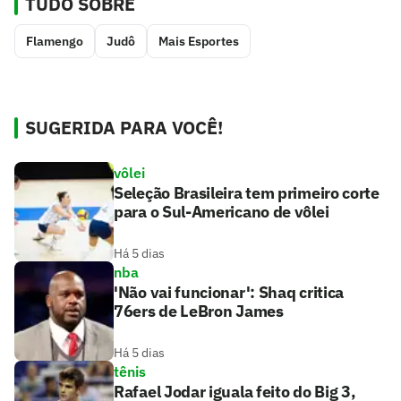
TUDO SOBRE
Flamengo
Judô
Mais Esportes
SUGERIDA PARA VOCÊ!
vôlei
Seleção Brasileira tem primeiro corte
para o Sul-Americano de vôlei
Há 5 dias
nba
'Não vai funcionar': Shaq critica
76ers de LeBron James
Há 5 dias
tênis
Rafael Jodar iguala feito do Big 3,