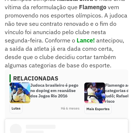
vítima da reformulação que
Flamengo
vem
promovendo nos esportes olímpicos. A judoca
não teve seu contrato renovado e o fim do
vínculo foi anunciado pelo clube nesta
segunda-feira. Conforme o
Lance!
antecipou,
a saída da atleta já era dada como certa,
desde que o clube decidiu cortar também
algumas categorias de base do esporte.
RELACIONADAS
Judoca brasileiro é pego
Flamengo aca
no doping em reanálise
categorias de
dos Jogos Rio 2016
judô; Rafaela 
risco
Lutas
Há 6 meses
Mais Esportes