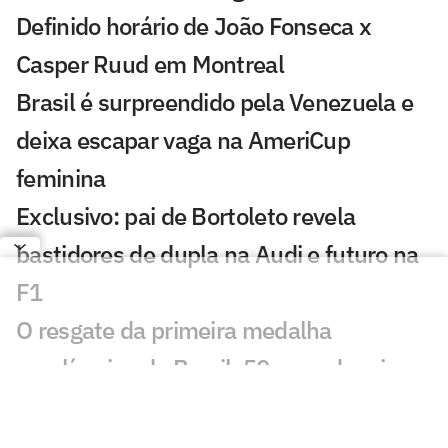
Definido horário de João Fonseca x
Casper Ruud em Montreal
Brasil é surpreendido pela Venezuela e
deixa escapar vaga na AmeriCup
feminina
Exclusivo: pai de Bortoleto revela
bastidores de dupla na Audi e futuro na
F1
O resgate da primeira medalha
paralímpica do Brasil, 50 anos depois
Minas apresenta novo técnico e
confirma três reforços para a temporada