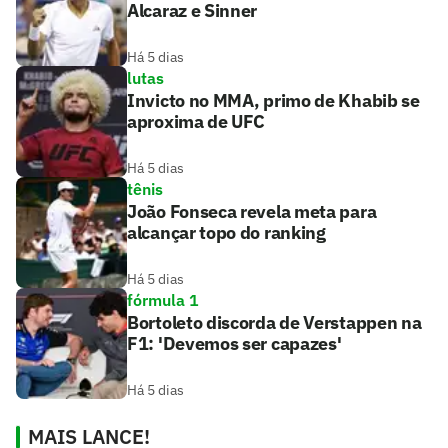
Alcaraz e Sinner
Há 5 dias
lutas
Invicto no MMA, primo de Khabib se
aproxima de UFC
Há 5 dias
tênis
João Fonseca revela meta para
alcançar topo do ranking
Há 5 dias
fórmula 1
Bortoleto discorda de Verstappen na
F1: 'Devemos ser capazes'
Há 5 dias
MAIS LANCE!