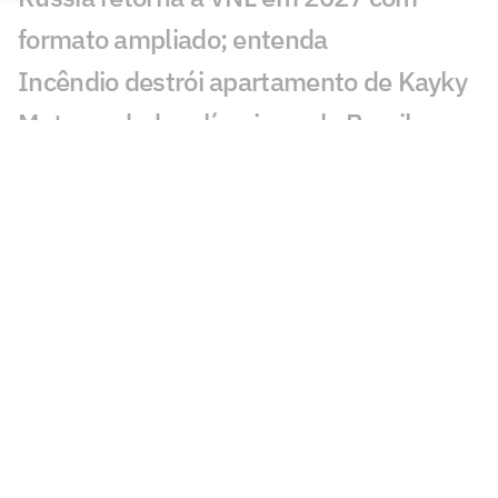
formato ampliado; entenda
Incêndio destrói apartamento de Kayky
Mota, nadador olímpico pelo Brasil
Campeão olímpico da praia substituirá
Darlan na quadra
São Paulo recebe Mundial de Clubes
Feminino de Vôlei 2026
Dana White 'celebra dia' após morte de
lutador do UFC e sofre críticas: 'Burrice'
KD compara 76ers de LeBron a Warriors
de 2017 e irrita Klay