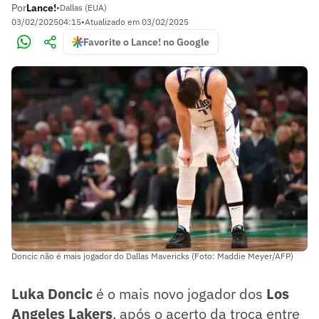
Por
Lance!
•
Dallas (EUA)
03/02/2025
04:15
•
Atualizado em
03/02/2025
Favorite o Lance! no Google
Doncic não é mais jogador do Dallas Mavericks (Foto: Maddie Meyer/AFP)
Luka Doncic
é o mais novo jogador dos
Los
Angeles Lakers
, após o acerto da troca entre