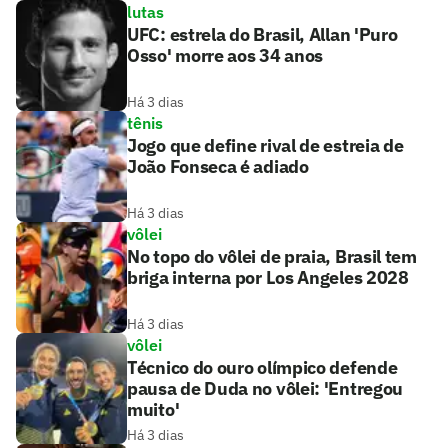
lutas
UFC: estrela do Brasil, Allan 'Puro
Osso' morre aos 34 anos
Há 3 dias
tênis
Jogo que define rival de estreia de
João Fonseca é adiado
Há 3 dias
vôlei
No topo do vôlei de praia, Brasil tem
briga interna por Los Angeles 2028
Há 3 dias
vôlei
Técnico do ouro olímpico defende
pausa de Duda no vôlei: 'Entregou
muito'
Há 3 dias