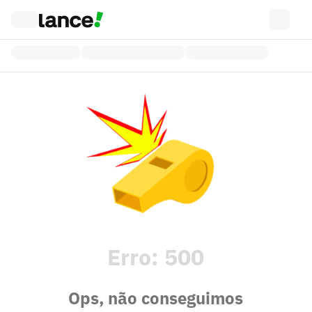
Erro:
500
Ops, não conseguimos