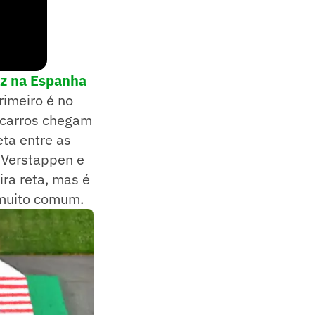
nz na Espanha
rimeiro é no
s carros chegam
ta entre as
 Verstappen e
ira reta, mas é
 muito comum.