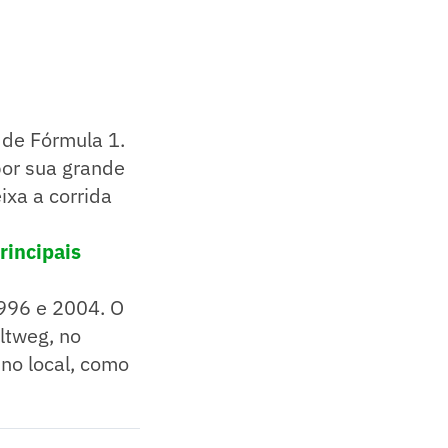
 de Fórmula 1.
por sua grande
xa a corrida
rincipais
1996 e 2004. O
eltweg, no
 no local, como