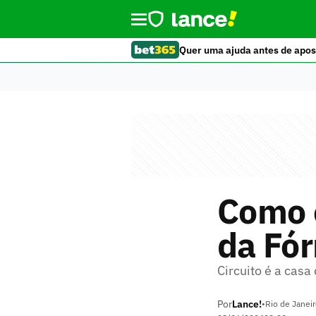
Quer uma ajuda antes de apos
Como é
da Fó
Circuito é a casa
Por
Lance!
•
Rio de Janeir