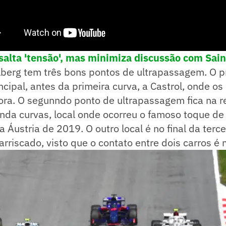
ssalta 'tensão', mas minimiza discussão com Sai
lberg tem três bons pontos de ultrapassagem. O p
rincipal, antes da primeira curva, a Castrol, onde o
ra. O segunndo ponto de ultrapassagem fica na re
nda curvas, local onde ocorreu o famoso toque de
 Áustria de 2019. O outro local é no final da terce
rriscado, visto que o contato entre dois carros é