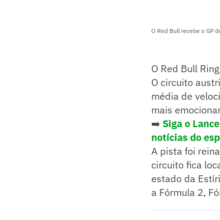
O Red Bull recebe o GP d
O Red Bull Rin
O circuito aust
média de veloci
mais emocionan
➡️
Siga o Lanc
notícias do es
A pista foi re
circuito fica lo
estado da Estír
a Fórmula 2, F