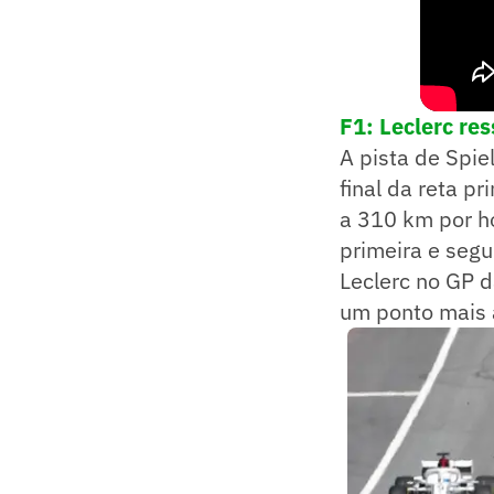
F1: Leclerc re
A pista de Spie
final da reta p
a 310 km por ho
primeira e segu
Leclerc no GP da
um ponto mais a