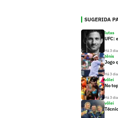
SUGERIDA PA
lutas
UFC: e
Há 3 dia
tênis
Jogo q
Há 3 dia
vôlei
No top
Há 3 dia
vôlei
Técnic